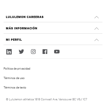
LULULEMON CAREERAS
Empleos
MÁS INFORMACIÓN
Buscar Trabajos
Criticas de Glassdoor
MI PERFIL
Sostenibilidad e impacto social
Registrate
lululemon.com
Regístrate
Política de privacidad
Términos de uso
Términos de texto
© Lululemon athletica 1818 Cornwall Ave, Vancouver BC V6J 1C7