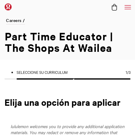
Me
Careers /
Part Time Educator |
The Shops At Wailea
SELECCIONE SU CURRICULUM
1
/3
Elija una opción para aplicar
lululemon welcomes you to provide any additional application
materials. You may redact or remove any information that