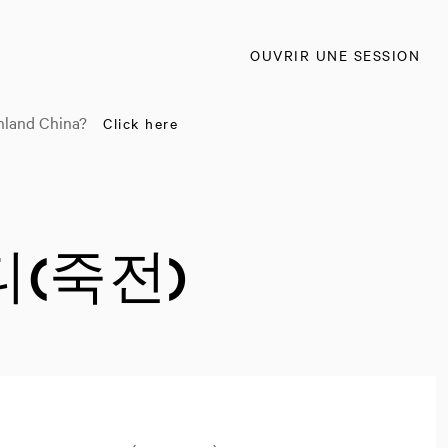
OUVRIR UNE SESSION
nland China?
Click here
시티(죽전)