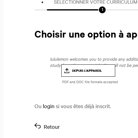
SÉLECTIONNER VOTRE CURRICULUM
Choisir une option à ap
lululemon welcomes you to provide any addition
study from those materials. You will not be pe
DEPUIS L’APPAREIL
Ou
login
si vous êtes déjà inscrit.
Retour