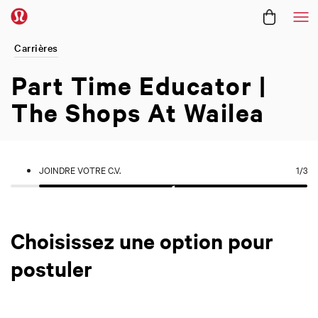
Me
Carrières
Part Time Educator |
The Shops At Wailea
JOINDRE VOTRE C.V.
1
/3
Choisissez une option pour
postuler