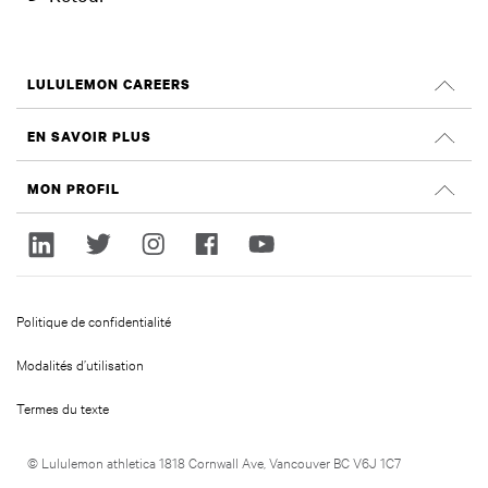
LULULEMON CAREERS
Carrières à
EN SAVOIR PLUS
Rechercher les emplois
Évaluations Glassdoor
MON PROFIL
Durabilité et impact social
S'identifier
lululemon.com
inscrivez-vous
Politique de confidentialité
Modalités d’utilisation
Termes du texte
© Lululemon athletica 1818 Cornwall Ave, Vancouver BC V6J 1C7