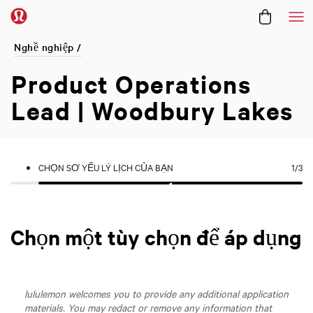
Me
Nghề nghiệp /
Product Operations
Lead | Woodbury Lakes
CHỌN SƠ YẾU LÝ LỊCH CỦA BẠN
1
/3
Chọn một tùy chọn để áp dụng
lululemon welcomes you to provide any additional application
materials. You may redact or remove any information that