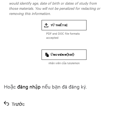
would identify age, date of birth or dates of study from
those materials. You will not be penalized for redacting or
removing this information.
TỪ THIẾT BỊ
ỨNG VIÊN NỘI BỘ
nhân viên của lululemon
Hoặc
đăng nhập
nếu bạn đã đăng ký.
Trước