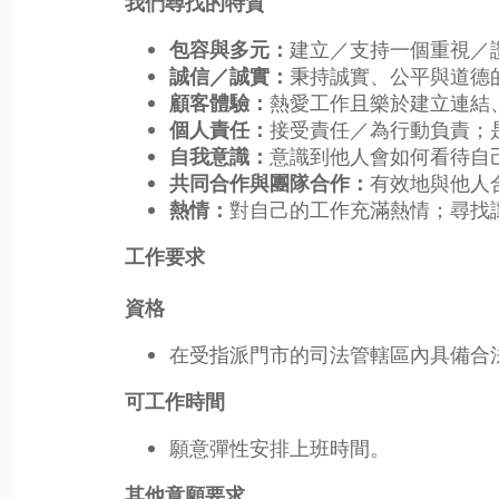
我們尋找的特質
建立／支持一個重視／
包容與多元：
秉持誠實、公平與道德
誠信／誠實：
熱愛工作且樂於建立連結
顧客體驗：
接受責任／為行動負責；
個人責任：
意識到他人會如何看待自
自我意識：
有效地與他人
共同合作與團隊合作：
對自己的工作充滿熱情；尋找
熱情：
工作要求
資格
在受指派門市的司法管轄區內具備合
可工作時間
願意彈性安排上班時間。
其他意願要求