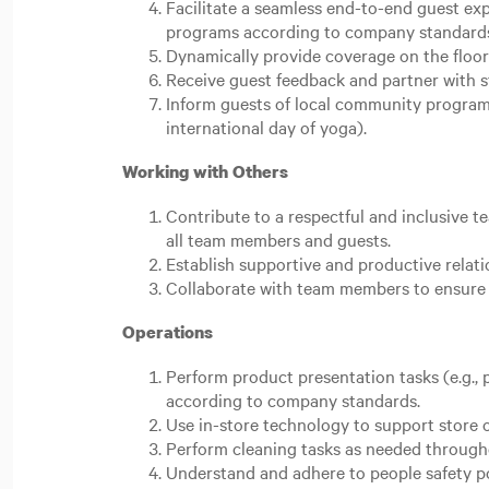
Facilitate a seamless end-to-end guest e
programs according to company standard
Dynamically provide coverage on the floor
Receive guest feedback and partner with st
Inform guests of local community programs.
international day of yoga).
Working with Others
Contribute to a respectful and inclusive 
all team members and guests.
Establish supportive and productive relat
Collaborate with team members to ensure 
Operations
Perform product presentation tasks (e.g., p
according to company standards.
Use in-store technology to support store 
Perform cleaning tasks as needed througho
Understand and adhere to people safety p