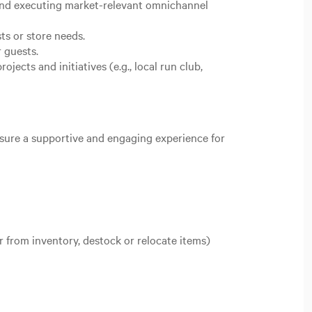
 and executing market-relevant omnichannel
ts or store needs.
r guests.
ects and initiatives (e.g., local run club,
nsure a supportive and engaging experience for
r from inventory, destock or relocate items)