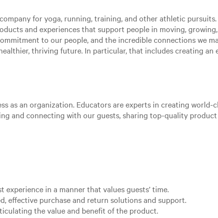
ompany for yoga, running, training, and other athletic pursuits. 
roducts and experiences that support people in moving, growing
 commitment to our people, and the incredible connections we m
ealthier, thriving future. In particular, that includes creating a
ss as an organization. Educators are experts in creating world-cl
aging and connecting with our guests, sharing top-quality produc
st experience in a manner that values guests’ time.
d, effective purchase and return solutions and support.
ticulating the value and benefit of the product.