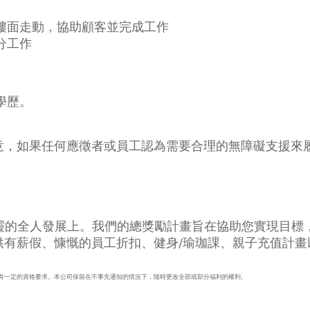
樓面走動，協助顧客並完成工作
分工作
學歷。
意，如果任何應徵者或員工認為需要合理的無障礙支援來
身、心、靈的全人發展上。我們的總獎勵計畫旨在協助您實現
供有薪假、慷慨的員工折扣、健身/瑜珈課、親子充值計畫
有一定的資格要求。本公司保留在不事先通知的情況下，隨時更改全部或部分福利的權利。