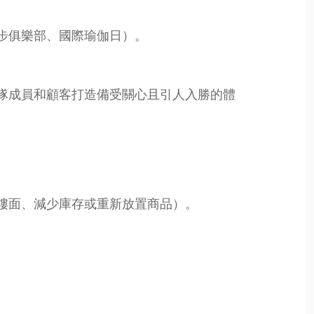
步俱樂部、國際瑜伽日）。
隊成員和顧客打造備受關心且引人入勝的體
樓面、減少庫存或重新放置商品）。