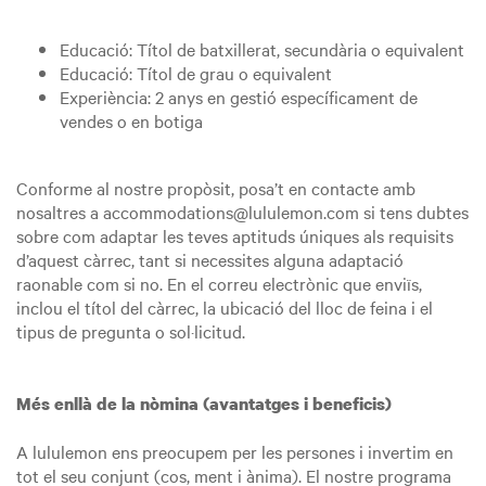
Educació: Títol de batxillerat, secundària o equivalent
Educació: Títol de grau o equivalent
Experiència: 2 anys en gestió específicament de
vendes o en botiga
Conforme al nostre propòsit, posa’t en contacte amb
nosaltres a accommodations@lululemon.com si tens dubtes
sobre com adaptar les teves aptituds úniques als requisits
d’aquest càrrec, tant si necessites alguna adaptació
raonable com si no. En el correu electrònic que enviïs,
inclou el títol del càrrec, la ubicació del lloc de feina i el
tipus de pregunta o sol·licitud.
Més enllà de la nòmina (avantatges i beneficis)
A lululemon ens preocupem per les persones i invertim en
tot el seu conjunt (cos, ment i ànima). El nostre programa