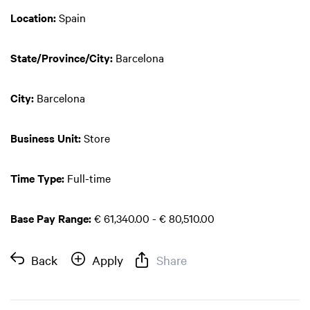
Location:
Spain
State/Province/City:
Barcelona
City:
Barcelona
Business Unit:
Store
Time Type:
Full-time
Base Pay Range:
€ 61,340.00 - € 80,510.00
Back
Apply
Share