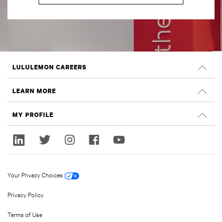
LULULEMON CAREERS
Careers
LEARN MORE
Search Jobs
Glassdoor Reviews
MY PROFILE
Sustainability and Social Impact
Sign In
lululemon.com
Register
Your Privacy Choices
Privacy Policy
Terms of Use