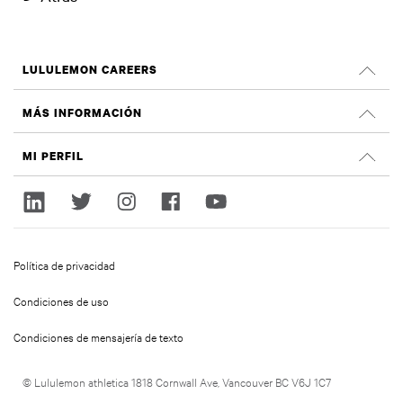
LULULEMON CAREERS
Oportunidades profesionales
MÁS INFORMACIÓN
OFERTAS DE EMPLEO
Reseñas de Glassdoor
MI PERFIL
Sostenibilidad e impacto social
Iniciar sesión
lululemon.com
Regístrate
Política de privacidad
Condiciones de uso
Condiciones de mensajería de texto
© Lululemon athletica 1818 Cornwall Ave, Vancouver BC V6J 1C7