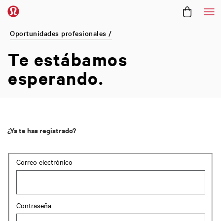
Me
Oportunidades profesionales /
Te estábamos
esperando.
¿Ya te has registrado?
Login: user and password
Correo electrónico
Contraseña