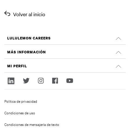
Volver al inicio
LULULEMON CAREERS
Oportunidades profesionales
MÁS INFORMACIÓN
OFERTAS DE EMPLEO
Reseñas de Glassdoor
MI PERFIL
Sostenibilidad e impacto social
Iniciar sesión
lululemon.com
Regístrate
Política de privacidad
Condiciones de uso
Condiciones de mensajería de texto