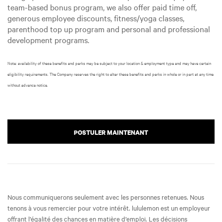
team-based bonus program, we also offer paid time off,
generous employee discounts, fitness/yoga classes,
parenthood top up program and personal and professional
development programs.
Note: availability of these benefits and perks may be subject to your location & employment type and may have certain
eligibility requirements. The Company reserves the right to alter these benefits and perks in whole or in part at any time
without advance notice.
POSTULER MAINTENANT
Nous communiquerons seulement avec les personnes retenues. Nous
tenons à vous remercier pour votre intérêt. lululemon est un employeur
offrant l’égalité des chances en matière d’emploi. Les décisions