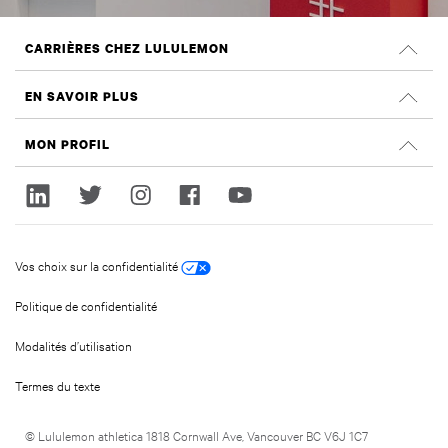
CARRIÈRES CHEZ LULULEMON
Carrières
EN SAVOIR PLUS
Rechercher des emplois
Évaluations Glassdoor
MON PROFIL
Durabilité et effet social
Ouvrir une session
lululemon.com
Créer un compte
Vos choix sur la confidentialité
Politique de confidentialité
Modalités d’utilisation
Termes du texte
© Lululemon athletica 1818 Cornwall Ave, Vancouver BC V6J 1C7