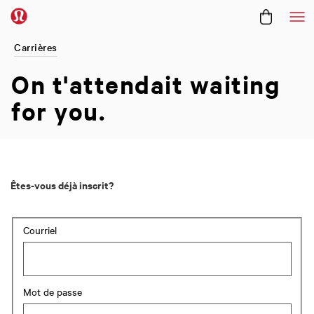
Me
Carrières
On t'attendait
waiting
for you.
Êtes-vous déjà inscrit?
Connexion : utilisateur et mot de passe
Courriel
Mot de passe