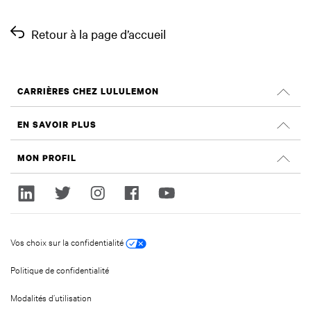
Retour à la page d’accueil
CARRIÈRES CHEZ LULULEMON
Carrières
EN SAVOIR PLUS
Rechercher des emplois
Évaluations Glassdoor
MON PROFIL
Durabilité et effet social
Ouvrir une session
lululemon.com
Créer un compte
Vos choix sur la confidentialité
Politique de confidentialité
Modalités d’utilisation