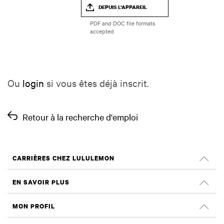
DEPUIS L’APPAREIL
Ou
login
si vous êtes déjà inscrit.
Retour à la recherche d'emploi
CARRIÈRES CHEZ LULULEMON
Carrières
EN SAVOIR PLUS
Rechercher des emplois
Évaluations Glassdoor
MON PROFIL
Durabilité et effet social