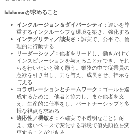
lululemonが求めること
違いを尊
インクルージョン＆ダイバーシティ：
重するインクルーシブな環境を築き、強化する
誠実で、公平で、倫
インテグリティ／誠実さ：
理的に行動する
他者をリードし、働きかけて
リーダーシップ：
インスピレーションを与えることができ、それ
らを行いたいと強く願う。業務の中で従業員の
意欲を引き出し、力を与え、成長させ、指示を
与える
ゴールを達
コラボレーションとチームワーク：
成するために、他者と協力し、また他者を支
え、生産的に仕事をし、パートナーシップと多
様な視点を求める
不確実で不透明なことに耐
適応性／機敏さ：
え、速いペースで変化する環境で優先順位を変
更することができる