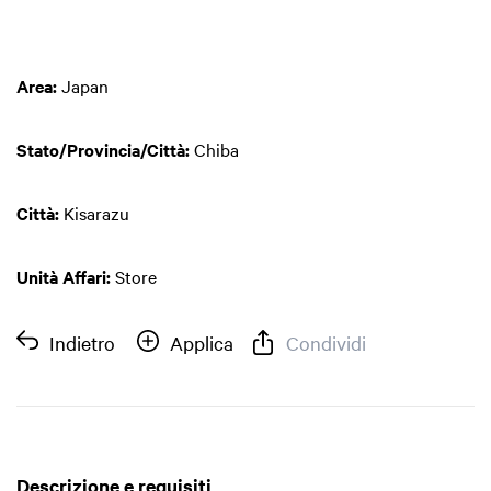
Area:
Japan
Stato/Provincia/Città:
Chiba
Città:
Kisarazu
Unità Affari:
Store
Indietro
Applica
Condividi
Descrizione e requisiti