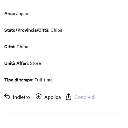
Area:
Japan
Stato/Provincia/Città:
Chiba
Città:
Chiba
Unità Affari:
Store
Tipo di tempo:
Full-time
Indietro
Applica
Condividi