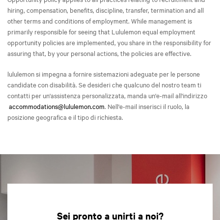
hiring, compensation, benefits, discipline, transfer, termination and all
other terms and conditions of employment. While management is
primarily responsible for seeing that Lululemon equal employment
opportunity policies are implemented, you share in the responsibility for
assuring that, by your personal actions, the policies are effective.
lululemon si impegna a fornire sistemazioni adeguate per le persone
candidate con disabilità. Se desideri che qualcuno del nostro team ti
contatti per un'assistenza personalizzata, manda un'e-mail all'indirizzo
accommodations@lululemon.com
. Nell'e-mail inserisci il ruolo, la
posizione geografica e il tipo di richiesta.
Sei pronto a unirti a noi?