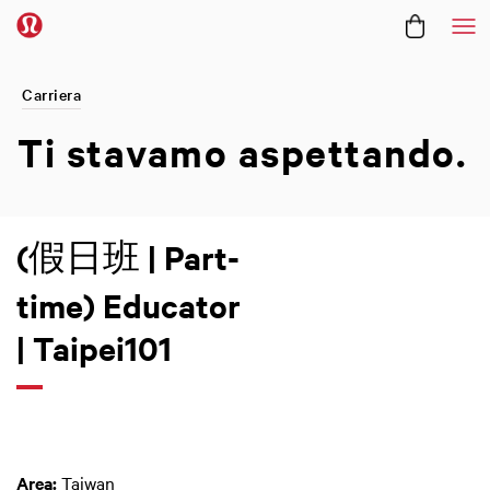
Me
Carriera
Ti stavamo
aspettando.
(假日班 | Part-
time) Educator
| Taipei101
Area:
Taiwan