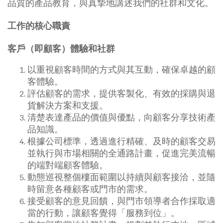
品質的產品教育，與真摯地講述我們的社群和文化。
工作的核心職責
客戶（即顧客）體驗和社群
以重視顧客時間的方式與其互動，確保卓越的顧
客體驗。
評估顧客的需求，提供客製化、有效的採購與退
貨解決方案和支援。
清楚表達產品的價值與優點，向顧客分享技術產
品知識。
根據公司標準，透過進行精確、及時的顧客交易
並執行與市場相關的全通路計畫，促進完美流暢
的端對端顧客體驗。
動態巡視整個樓面範圍以持續與顧客接洽，並隨
時留意各種顧客或門市的需求。
接受顧客的意見回饋，與門市領導者合作採取適
當的行動，讓顧客覺得「服務到位」。