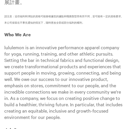
展計畫。
請注意：這些福利和津貼的資格可能會根據您的據點和職務類型而有所不同，並可能有一定的資格要求。
本公司保留在不事先通知的情況下，隨時更改全部或部分福利的權利。
Who We Are
lululemon is an innovative performance apparel company
for yoga, running, training, and other athletic pursuits.
Setting the bar in technical fabrics and functional design,
we create transformational products and experiences that
support people in moving, growing, connecting, and being
well. We owe our success to our innovative product,
emphasis on stores, commitment to our people, and the
incredible connections we make in every community we're
in. As a company, we focus on creating positive change to
build a healthier, thriving future. In particular, that includes
creating an equitable, inclusive and growth-focused
environment for our people.