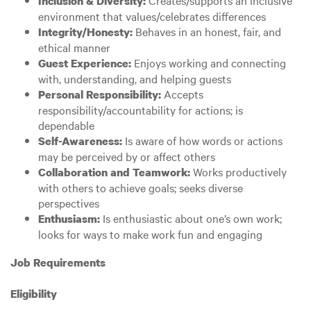
Creates/supports an inclusive
Inclusion & Diversity:
environment that values/celebrates differences
Behaves in an honest, fair, and
Integrity/Honesty:
ethical manner
Enjoys working and connecting
Guest Experience:
with, understanding, and helping guests
Accepts
Personal Responsibility:
responsibility/accountability for actions; is
dependable
Is aware of how words or actions
Self-Awareness:
may be perceived by or affect others
Works productively
Collaboration and Teamwork:
with others to achieve goals; seeks diverse
perspectives
Is enthusiastic about one’s own work;
Enthusiasm:
looks for ways to make work fun and engaging
Job Requirements
Eligibility