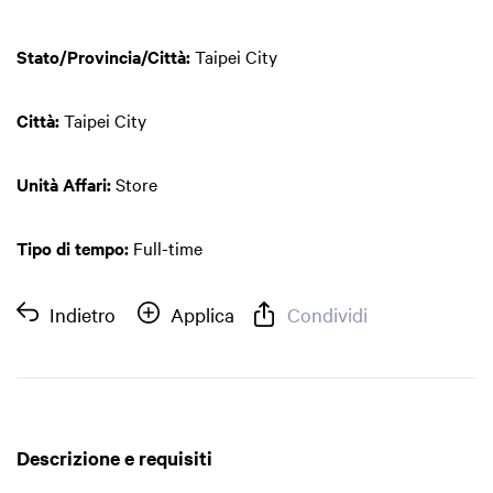
Stato/Provincia/Città:
Taipei City
Città:
Taipei City
Unità Affari:
Store
Tipo di tempo:
Full-time
Indietro
Applica
Condividi
Descrizione e requisiti