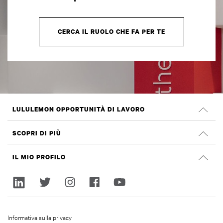
CERCA IL RUOLO CHE FA PER TE
LULULEMON OPPORTUNITÀ DI LAVORO
Carriera
SCOPRI DI PIÙ
Cerca Lavori
Recensioni su Glassdoor
IL MIO PROFILO
Sostenibilità e impatto sociale
Accedi
lululemon.com
Registrati
Informativa sulla privacy