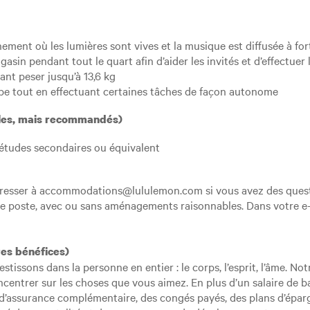
nement où les lumières sont vives et la musique est diffusée à fo
asin pendant tout le quart afin d’aider les invités et d’effectuer 
nt peser jusqu’à 13,6 kg
uipe tout en effectuant certaines tâches de façon autonome
ables, mais recommandés)
’études secondaires ou équivalent
dresser à accommodations@lululemon.com si vous avez des quest
ce poste, avec ou sans aménagements raisonnables. Dans votre e-ma
res bénéfices)
stissons dans la personne en entier : le corps, l’esprit, l’âme.
oncentrer sur les choses que vous aimez. En plus d’un salaire de
’assurance complémentaire, des congés payés, des plans d’éparg