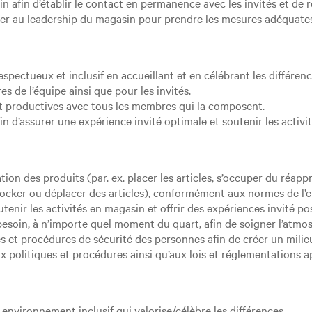
afin d’établir le contact en permanence avec les invités et de r
ocier au leadership du magasin pour prendre les mesures adéquate
pectueux et inclusif en accueillant et en célébrant les différen
 de l’équipe ainsi que pour les invités.
 et productives avec tous les membres qui la composent.
n d’assurer une expérience invité optimale et soutenir les activi
ation des produits (par. ex. placer les articles, s’occuper du réa
tocker ou déplacer des articles), conformément aux normes de l’e
tenir les activités en magasin et offrir des expériences invité pos
esoin, à n’importe quel moment du quart, afin de soigner l’atm
et procédures de sécurité des personnes afin de créer un milieu 
x politiques et procédures ainsi qu’aux lois et réglementations a
 environnement inclusif qui valorise/célèbre les différences