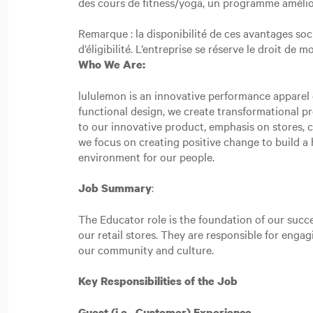
des cours de fitness/yoga, un programme amélio
Remarque : la disponibilité de ces avantages so
d’éligibilité. L’entreprise se réserve le droit de
Who We Are:
lululemon is an innovative performance apparel c
functional design, we create transformational p
to our innovative product, emphasis on stores,
we focus on creating positive change to build a h
environment for our people.
:
Job Summary
The Educator role is the foundation of our succe
our retail stores. They are responsible for eng
our community and culture.
Key Responsibilities of the Job
Guest (i.e., Customer) Experience