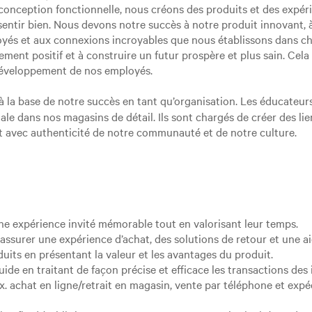
 conception fonctionnelle, nous créons des produits et des expé
e sentir bien. Nous devons notre succès à notre produit innovant
yés et aux connexions incroyables que nous établissons dans 
ement positif et à construire un futur prospère et plus sain. Ce
 développement de nos employés.
 à la base de notre succès en tant qu’organisation. Les éducateurs
ale dans nos magasins de détail. Ils sont chargés de créer des lie
nt avec authenticité de notre communauté et de notre culture.
 une expérience invité mémorable tout en valorisant leur temps.
r assurer une expérience d’achat, des solutions de retour et une a
duits en présentant la valeur et les avantages du produit.
uide en traitant de façon précise et efficace les transactions de
x. achat en ligne/retrait en magasin, vente par téléphone et ex