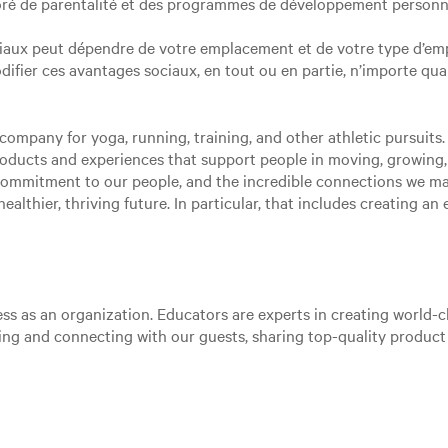
ré de parentalité et des programmes de développement personne
ciaux peut dépendre de votre emplacement et de votre type d’emp
 modifier ces avantages sociaux, en tout ou en partie, n’importe qu
ompany for yoga, running, training, and other athletic pursuits. 
roducts and experiences that support people in moving, growing
 commitment to our people, and the incredible connections we m
ealthier, thriving future. In particular, that includes creating a
ss as an organization. Educators are experts in creating world-cl
aging and connecting with our guests, sharing top-quality produc