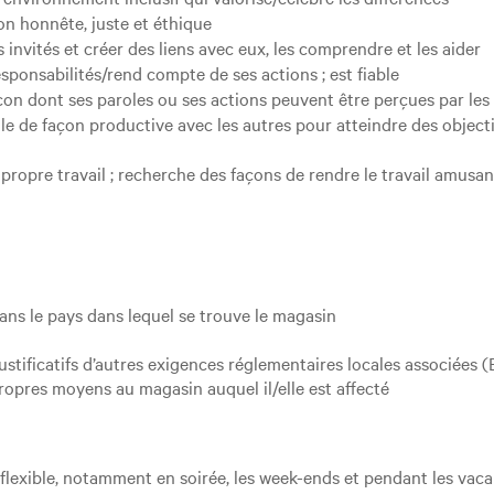
on honnête, juste et éthique
s invités et créer des liens avec eux, les comprendre et les aider
sponsabilités/rend compte de ses actions ; est fiable
açon dont ses paroles ou ses actions peuvent être perçues par les
lle de façon productive avec les autres pour atteindre des object
propre travail ; recherche des façons de rendre le travail amusan
dans le pays dans lequel se trouve le magasin
 justificatifs d’autres exigences réglementaires locales associé
ropres moyens au magasin auquel il/elle est affecté
g flexible, notamment en soirée, les week-ends et pendant les vac