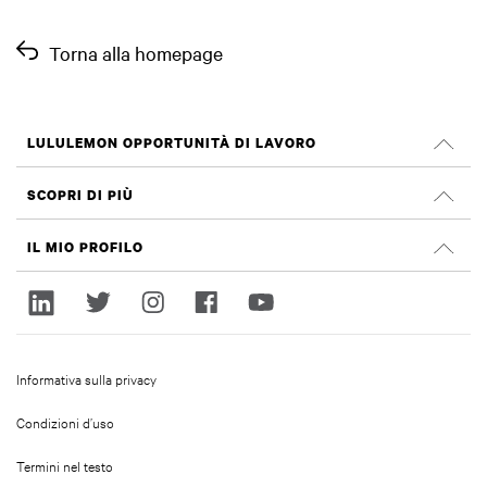
Torna alla homepage
LULULEMON OPPORTUNITÀ DI LAVORO
Carriera
SCOPRI DI PIÙ
Cerca Lavori
Recensioni su Glassdoor
IL MIO PROFILO
Sostenibilità e impatto sociale
Accedi
lululemon.com
Registrati
Informativa sulla privacy
Condizioni d’uso
Termini nel testo