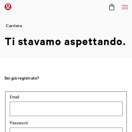
Me
Carriera
Ti stavamo
aspettando.
Sei già registrato?
Accesso: utente e password
Email
Password