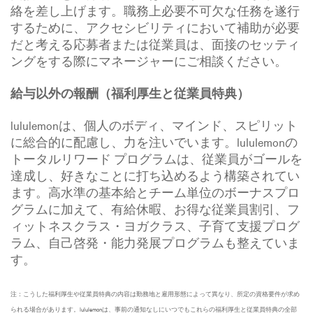
絡を差し上げます。職務上必要不可欠な任務を遂行
するために、アクセシビリティにおいて補助が必要
だと考える応募者または従業員は、面接のセッティ
ングをする際にマネージャーにご相談ください。
給与以外の報酬（福利厚生と従業員特典）
lululemonは、個人のボディ、マインド、スピリット
に総合的に配慮し、力を注いでいます。lululemonの
トータルリワード プログラムは、従業員がゴールを
達成し、好きなことに打ち込めるよう構築されてい
ます。高水準の基本給とチーム単位のボーナスプロ
グラムに加えて、有給休暇、お得な従業員割引、フ
ィットネスクラス・ヨガクラス、子育て支援プログ
ラム、自己啓発・能力発展プログラムも整えていま
す。
注：こうした福利厚生や従業員特典の内容は勤務地と雇用形態によって異なり、所定の資格要件が求め
られる場合があります。lululemonは、事前の通知なしにいつでもこれらの福利厚生と従業員特典の全部