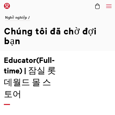
Me
Nghề nghiệp /
Chúng tôi đã
chờ đợi
bạn
Educator(Full-
time) | 잠실 롯
데월드 몰 스
토어