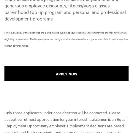
generous employee discounts, fitness/yoga classes,
parenthood top up program and personal and professional
development programs.
Note: availability of these benefits and perks may be subject to your location & employment type and may have certain
eligibility requirements. The Company reserves the right to alter these benefits and perks in whole or in part at any time
without advance notice.
APPLY NOW
Only those applicants under consideration will be contacted. Please
accept our utmost appreciation for your interest. Lululemon is an Equal
Employment Opportunity employer. Employment decisions are based
on merit and business needs, and not on race, color, creed, age, sex,