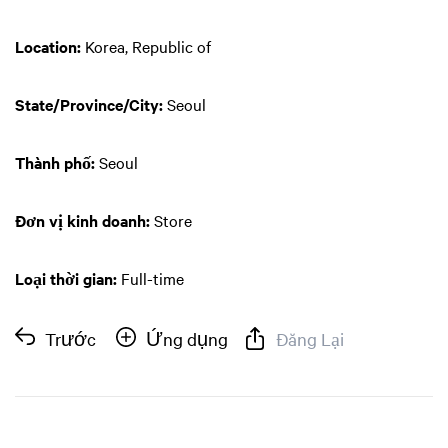
Location:
Korea, Republic of
State/Province/City:
Seoul
Thành phố:
Seoul
Đơn vị kinh doanh:
Store
Loại thời gian:
Full-time
Trước
Ứng dụng
Đăng Lại