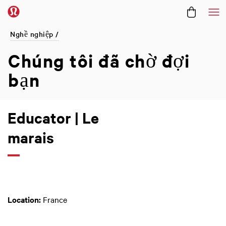
Me
Nghề nghiệp /
Chúng tôi đã
chờ đợi
bạn
Educator | Le
marais
Location:
France