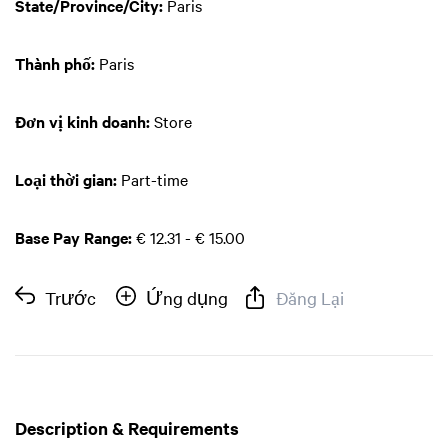
State/Province/City:
Paris
Thành phố:
Paris
Đơn vị kinh doanh:
Store
Loại thời gian:
Part-time
Base Pay Range:
€ 12.31 - € 15.00
Trước
Ứng dụng
Đăng Lại
Description & Requirements