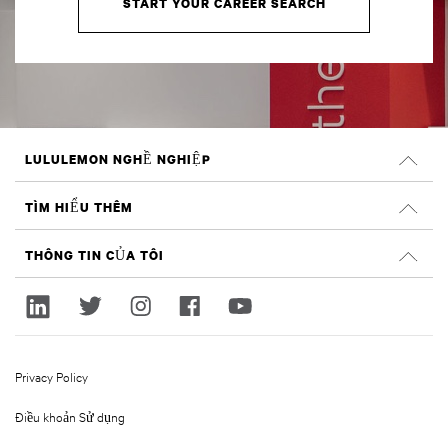
START YOUR CAREER SEARCH
LULULEMON NGHỀ NGHIỆP
Nghề nghiệp
TÌM HIỂU THÊM
TÌM VIỆC LÀM
Đánh giá trên Glassdoor
THÔNG TIN CỦA TÔI
Tính bền vững và tác động xã hội
Đăng nhập
lululemon.com
Đăng ký
Privacy Policy
Điều khoản Sử dụng