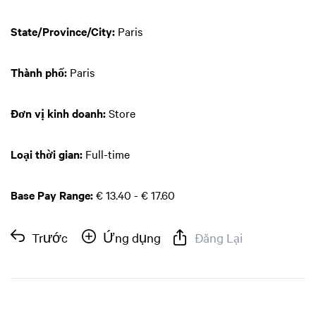
State/Province/City:
Paris
Thành phố:
Paris
Đơn vị kinh doanh:
Store
Loại thời gian:
Full-time
Base Pay Range:
€ 13.40 - € 17.60
Trước
Ứng dụng
Đăng Lại