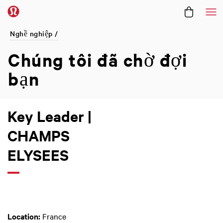
Me
Nghề nghiệp /
Chúng tôi đã
chờ đợi
bạn
Key Leader |
CHAMPS
ELYSEES
Location:
France