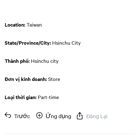
Location:
Taiwan
State/Province/City:
Hsinchu City
Thành phố:
Hsinchu city
Đơn vị kinh doanh:
Store
Loại thời gian:
Part-time
Trước
Ứng dụng
Đăng Lại