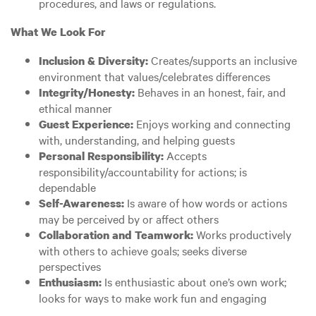
procedures, and laws or regulations.
What We Look For
Creates/supports an inclusive
Inclusion & Diversity:
environment that values/celebrates differences
Behaves in an honest, fair, and
Integrity/Honesty:
ethical manner
Enjoys working and connecting
Guest Experience:
with, understanding, and helping guests
Accepts
Personal Responsibility:
responsibility/accountability for actions; is
dependable
Is aware of how words or actions
Self-Awareness:
may be perceived by or affect others
Works productively
Collaboration and Teamwork:
with others to achieve goals; seeks diverse
perspectives
Is enthusiastic about one’s own work;
Enthusiasm:
looks for ways to make work fun and engaging