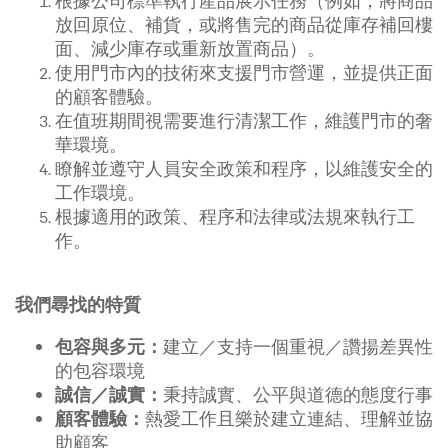
根據公司標準執行產品展示任務（例如，將商品
放回原位、補貨，或將售完的商品從庫存補回樓
面、減少庫存或重新放置商品）。
使用門市內的技術來支援門市營運，並提供正面
的顧客體驗。
在值班期間視需要進行清潔工作，維護門市的奢
華環境。
瞭解並遵守人員安全政策和程序，以維護安全的
工作環境。
根據適用的政策、程序和法律或法規來執行工
作。
我們尋找的特質
建立／支持一個重視／讚揚差異性
包容與多元：
的包容環境
秉持誠實、公平與道德的態度行事
誠信／誠實：
熱愛工作且樂於建立連結、理解並協
顧客體驗：
助顧客