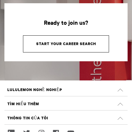
Ready to join us?
START YOUR CAREER SEARCH
LULULEMON NGHỀ NGHIỆP
Nghề nghiệp
TÌM HIỂU THÊM
TÌM VIỆC LÀM
Đánh giá trên Glassdoor
THÔNG TIN CỦA TÔI
Tính bền vững và tác động xã hội
Đăng nhập