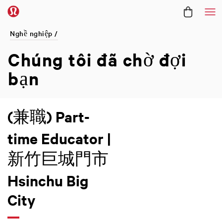
Me
Nghề nghiệp /
Chúng tôi đã
chờ đợi
bạn
(兼職) Part-
time Educator |
新竹巨城門市
Hsinchu Big
City