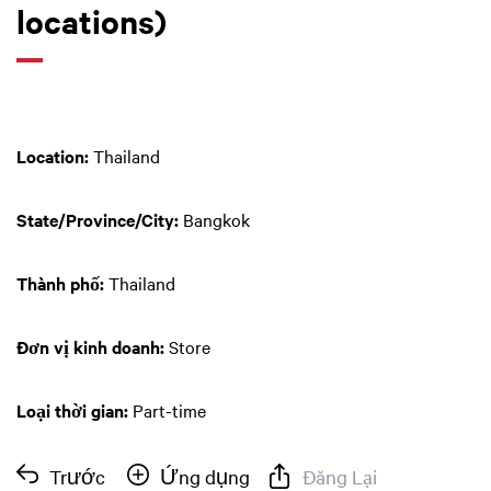
locations)
Location:
Thailand
State/Province/City:
Bangkok
Thành phố:
Thailand
Đơn vị kinh doanh:
Store
Loại thời gian:
Part-time
Trước
Ứng dụng
Đăng Lại