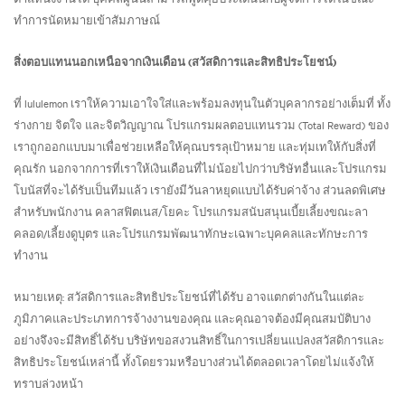
ทำการนัดหมายเข้าสัมภาษณ์
สิ่งตอบแทนนอกเหนือจากเงินเดือน (สวัสดิการและสิทธิประโยชน์)
ที่ lululemon เราให้ความเอาใจใส่และพร้อมลงทุนในตัวบุคลากรอย่างเต็มที่ ทั้ง
ร่างกาย จิตใจ และจิตวิญญาณ โปรแกรมผลตอบแทนรวม (Total Reward) ของ
เราถูกออกแบบมาเพื่อช่วยเหลือให้คุณบรรลุเป้าหมาย และทุ่มเทให้กับสิ่งที่
คุณรัก นอกจากการที่เราให้เงินเดือนที่ไม่น้อยไปกว่าบริษัทอื่นและโปรแกรม
โบนัสที่จะได้รับเป็นทีมแล้ว เรายังมีวันลาหยุดแบบได้รับค่าจ้าง ส่วนลดพิเศษ
สำหรับพนักงาน คลาสฟิตเนส/โยคะ โปรแกรมสนับสนุนเบี้ยเลี้ยงขณะลา
คลอด/เลี้ยงดูบุตร และโปรแกรมพัฒนาทักษะเฉพาะบุคคลและทักษะการ
ทำงาน
หมายเหตุ: สวัสดิการและสิทธิประโยชน์ที่ได้รับ อาจแตกต่างกันในแต่ละ
ภูมิภาคและประเภทการจ้างงานของคุณ และคุณอาจต้องมีคุณสมบัติบาง
อย่างจึงจะมีสิทธิ์ได้รับ บริษัทขอสงวนสิทธิ์ในการเปลี่ยนแปลงสวัสดิการและ
สิทธิประโยชน์เหล่านี้ ทั้งโดยรวมหรือบางส่วนได้ตลอดเวลาโดยไม่แจ้งให้
ทราบล่วงหน้า