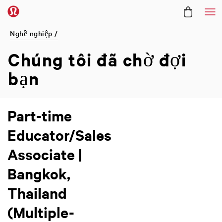
Me
Nghề nghiệp /
Chúng tôi đã
chờ đợi
bạn
Part-time
Educator/Sales
Associate |
Bangkok,
Thailand
(Multiple-