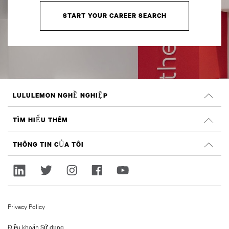
START YOUR CAREER SEARCH
LULULEMON NGHỀ NGHIỆP
Nghề nghiệp
TÌM HIỂU THÊM
TÌM VIỆC LÀM
Đánh giá trên Glassdoor
THÔNG TIN CỦA TÔI
Tính bền vững và tác động xã hội
Đăng nhập
lululemon.com
Đăng ký
Privacy Policy
Điều khoản Sử dụng