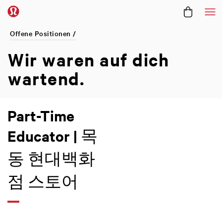
Me
Offene Positionen /
Wir waren
auf dich
wartend.
Part-Time
Educator | 목
동 현대백화
점 스토어