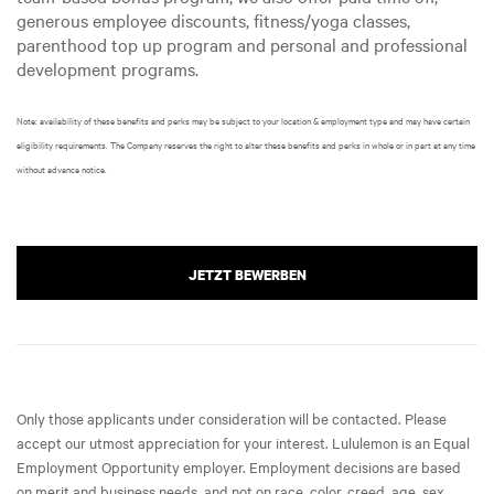
generous employee discounts, fitness/yoga classes,
parenthood top up program and personal and professional
development programs.
Note: availability of these benefits and perks may be subject to your location & employment type and may have certain
eligibility requirements. The Company reserves the right to alter these benefits and perks in whole or in part at any time
without advance notice.
JETZT BEWERBEN
Only those applicants under consideration will be contacted. Please
accept our utmost appreciation for your interest. Lululemon is an Equal
Employment Opportunity employer. Employment decisions are based
on merit and business needs, and not on race, color, creed, age, sex,