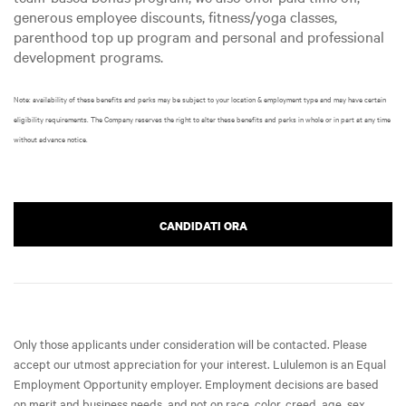
generous employee discounts, fitness/yoga classes,
parenthood top up program and personal and professional
development programs.
Note: availability of these benefits and perks may be subject to your location & employment type and may have certain
eligibility requirements. The Company reserves the right to alter these benefits and perks in whole or in part at any time
without advance notice.
CANDIDATI ORA
Only those applicants under consideration will be contacted. Please
accept our utmost appreciation for your interest. Lululemon is an Equal
Employment Opportunity employer. Employment decisions are based
on merit and business needs, and not on race, color, creed, age, sex,