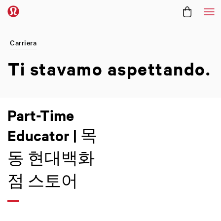
Me
Carriera
Ti stavamo
aspettando.
Part-Time
Educator | 목
동 현대백화
점 스토어