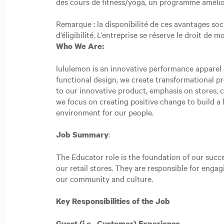
des cours de fitness/yoga, un programme amélio
Remarque : la disponibilité de ces avantages so
d’éligibilité. L’entreprise se réserve le droit de
Who We Are:
lululemon is an innovative performance apparel c
functional design, we create transformational p
to our innovative product, emphasis on stores,
we focus on creating positive change to build a h
environment for our people.
:
Job Summary
The Educator role is the foundation of our succe
our retail stores. They are responsible for eng
our community and culture.
Key Responsibilities of the Job
Guest (i.e., Customer) Experience