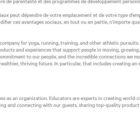
ré de parentalité et des programmes de développement personne
ciaux peut dépendre de votre emplacement et de votre type d’emp
 modifier ces avantages sociaux, en tout ou en partie, n’importe qu
ompany for yoga, running, training, and other athletic pursuits. 
roducts and experiences that support people in moving, growing
 commitment to our people, and the incredible connections we m
ealthier, thriving future. In particular, that includes creating a
ss as an organization. Educators are experts in creating world-cl
aging and connecting with our guests, sharing top-quality produc