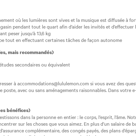
nement où les lumières sont vives et la musique est diffusée à fo
asin pendant tout le quart afin d’aider les invités et d’effectuer 
nt peser jusqu’à 13,6 kg
uipe tout en effectuant certaines tâches de façon autonome
ables, mais recommandés)
’études secondaires ou équivalent
dresser à accommodations@lululemon.com si vous avez des quest
ce poste, avec ou sans aménagements raisonnables. Dans votre e-ma
res bénéfices)
stissons dans la personne en entier : le corps, l’esprit, l’âme.
oncentrer sur les choses que vous aimez. En plus d’un salaire de
’assurance complémentaire, des congés payés, des plans d’éparg