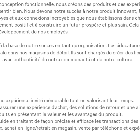
 conception fonctionnelle, nous créons des produits et des expé
e sentir bien. Nous devons notre succès à notre produit innovant
yés et aux connexions incroyables que nous établissons dans 
ement positif et à construire un futur prospère et plus sain. Ce
 développement de nos employés.
 à la base de notre succès en tant qu’organisation. Les éducateurs
ale dans nos magasins de détail. Ils sont chargés de créer des lie
nt avec authenticité de notre communauté et de notre culture.
 une expérience invité mémorable tout en valorisant leur temps.
r assurer une expérience d’achat, des solutions de retour et une a
duits en présentant la valeur et les avantages du produit.
uide en traitant de façon précise et efficace les transactions de
x. achat en ligne/retrait en magasin, vente par téléphone et ex