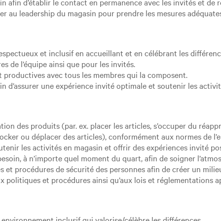
afin d’établir le contact en permanence avec les invités et de r
ocier au leadership du magasin pour prendre les mesures adéquate
pectueux et inclusif en accueillant et en célébrant les différen
 de l’équipe ainsi que pour les invités.
 et productives avec tous les membres qui la composent.
n d’assurer une expérience invité optimale et soutenir les activi
ation des produits (par. ex. placer les articles, s’occuper du réa
tocker ou déplacer des articles), conformément aux normes de l’e
tenir les activités en magasin et offrir des expériences invité pos
esoin, à n’importe quel moment du quart, afin de soigner l’atm
et procédures de sécurité des personnes afin de créer un milieu 
x politiques et procédures ainsi qu’aux lois et réglementations a
 environnement inclusif qui valorise/célèbre les différences