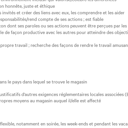
on honnête, juste et éthique
s invités et créer des liens avec eux, les comprendre et les aider
sponsabilités/rend compte de ses actions ; est fiable
açon dont ses paroles ou ses actions peuvent être perçues par les
lle de façon productive avec les autres pour atteindre des object
propre travail ; recherche des façons de rendre le travail amusan
dans le pays dans lequel se trouve le magasin
 justificatifs d’autres exigences réglementaires locales associé
ropres moyens au magasin auquel il/elle est affecté
g flexible, notamment en soirée, les week-ends et pendant les vac