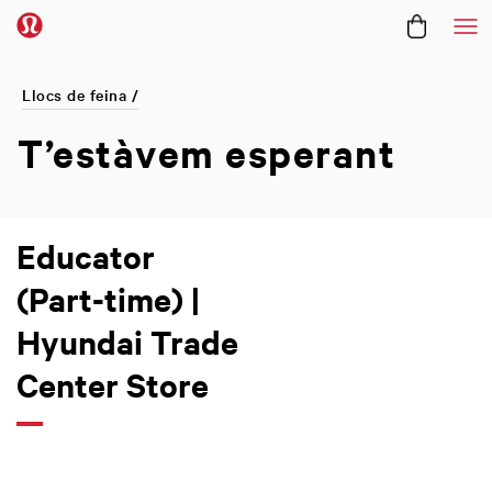
Me
Llocs de feina /
T’estàvem
esperant
Educator
(Part-time) |
Hyundai Trade
Center Store