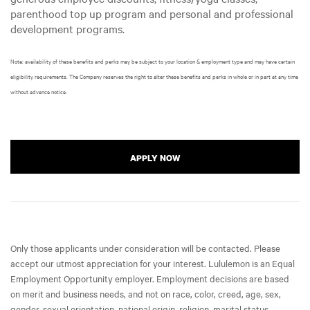
parenthood top up program and personal and professional
development programs.
Note: availability of these benefits and perks may be subject to your location & employment type and may have certain
eligibility requirements. The Company reserves the right to alter these benefits and perks in whole or in part at any time
without advance notice.
APPLY NOW
Only those applicants under consideration will be contacted. Please
accept our utmost appreciation for your interest. Lululemon is an Equal
Employment Opportunity employer. Employment decisions are based
on merit and business needs, and not on race, color, creed, age, sex,
gender, sexual orientation, national origin, religion, marital status,