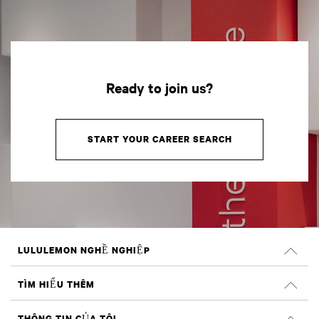
Ready to join us?
START YOUR CAREER SEARCH
LULULEMON NGHỀ NGHIỆP
Nghề nghiệp
TÌM HIỂU THÊM
TÌM VIỆC LÀM
Đánh giá trên Glassdoor
THÔNG TIN CỦA TÔI