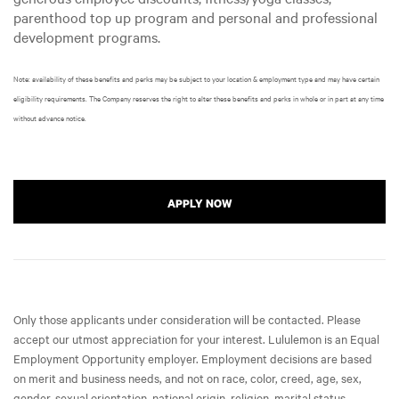
parenthood top up program and personal and professional
development programs.
Note: availability of these benefits and perks may be subject to your location & employment type and may have certain
eligibility requirements. The Company reserves the right to alter these benefits and perks in whole or in part at any time
without advance notice.
APPLY NOW
Only those applicants under consideration will be contacted. Please
accept our utmost appreciation for your interest. Lululemon is an Equal
Employment Opportunity employer. Employment decisions are based
on merit and business needs, and not on race, color, creed, age, sex,
gender, sexual orientation, national origin, religion, marital status,