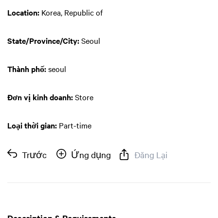
Location:
Korea, Republic of
State/Province/City:
Seoul
Thành phố:
seoul
Đơn vị kinh doanh:
Store
Loại thời gian:
Part-time
Trước
Ứng dụng
Đăng Lại