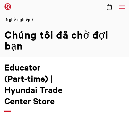
Me
Nghề nghiệp /
Chúng tôi đã
chờ đợi
bạn
Educator
(Part-time) |
Hyundai Trade
Center Store