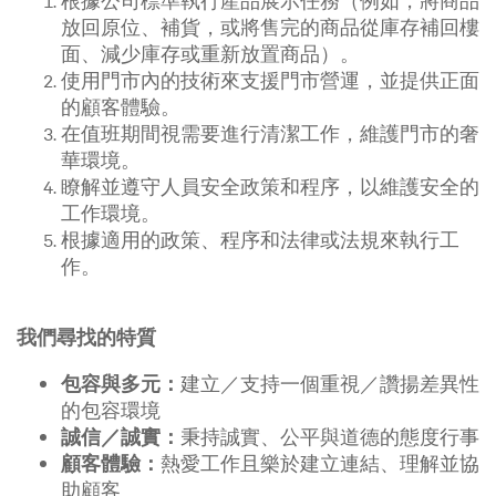
根據公司標準執行產品展示任務（例如，將商品
放回原位、補貨，或將售完的商品從庫存補回樓
面、減少庫存或重新放置商品）。
使用門市內的技術來支援門市營運，並提供正面
的顧客體驗。
在值班期間視需要進行清潔工作，維護門市的奢
華環境。
瞭解並遵守人員安全政策和程序，以維護安全的
工作環境。
根據適用的政策、程序和法律或法規來執行工
作。
我們尋找的特質
建立／支持一個重視／讚揚差異性
包容與多元：
的包容環境
秉持誠實、公平與道德的態度行事
誠信／誠實：
熱愛工作且樂於建立連結、理解並協
顧客體驗：
助顧客