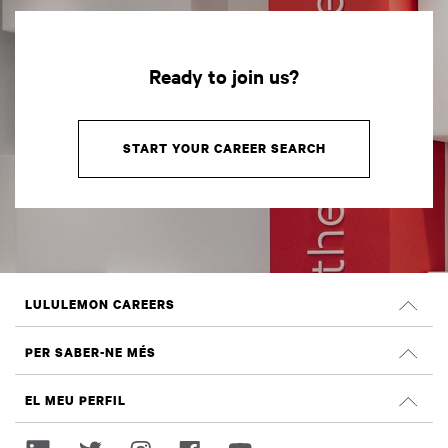
Ready to join us?
START YOUR CAREER SEARCH
LULULEMON CAREERS
Llocs de feina
PER SABER-NE MÉS
CERCA LLOCS DE FEINA
Opinions a Glassdoor
EL MEU PERFIL
Sostenibilitat i impacte social
Inicia sessió