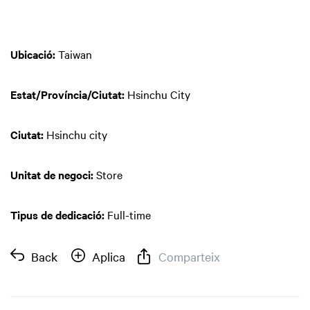
Ubicació:
Taiwan
Estat/Província/Ciutat:
Hsinchu City
Ciutat:
Hsinchu city
Unitat de negoci:
Store
Tipus de dedicació:
Full-time
Back
Aplica
Comparteix