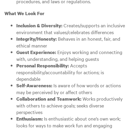
procedures, and laws or regulations.
What We Look For
Creates/supports an inclusive
Inclusion & Diversity:
environment that values/celebrates differences
Behaves in an honest, fair, and
Integrity/Honesty:
ethical manner
Enjoys working and connecting
Guest Experience:
with, understanding, and helping guests
Accepts
Personal Responsibility:
responsibility/accountability for actions; is
dependable
Is aware of how words or actions
Self-Awareness:
may be perceived by or affect others
Works productively
Collaboration and Teamwork:
with others to achieve goals; seeks diverse
perspectives
Is enthusiastic about one’s own work;
Enthusiasm:
looks for ways to make work fun and engaging