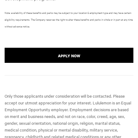
Note: availability of these benefits and perks may be subject to your location & employment type and may have certain
eligibility requirements. The Company reserves the right to alter these benefits and perks in whole or in part at any time
without advance notice.
APPLY NOW
Only those applicants under consideration will be contacted. Please
accept our utmost appreciation for your interest. Lululemon is an Equal
Employment Opportunity employer. Employment decisions are based
on merit and business needs, and not on race, color, creed, age, sex,
gender, sexual orientation, national origin, religion, marital status,
medical condition, physical or mental disability, military service,
pregnancy, childbirth and related medical conditions or any other