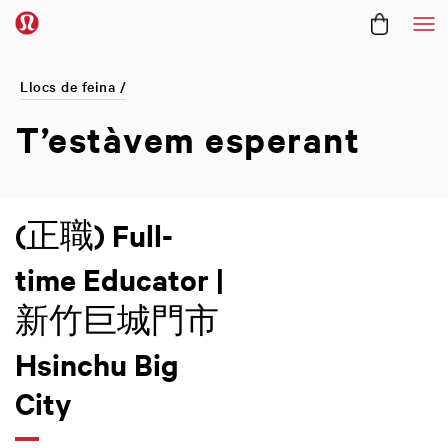
Me
Llocs de feina /
T’estàvem
esperant
(正職) Full-
time Educator |
新竹巨城門市
Hsinchu Big
City