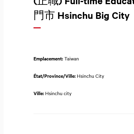
(正職) Full-time Edu
門市 Hsinchu Big City
Emplacement:
Taiwan
État/Province/Ville:
Hsinchu City
Ville:
Hsinchu city