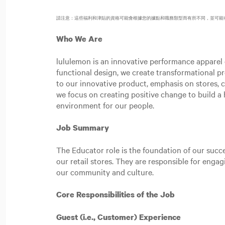
請注意：這些福利和津貼的資格可能會根據您的據點和職務類型而有所不同，並可能
Who We Are
lululemon is an innovative performance apparel c
functional design, we create transformational p
to our innovative product, emphasis on stores,
we focus on creating positive change to build a h
environment for our people.
Job Summary
The Educator role is the foundation of our succe
our retail stores. They are responsible for eng
our community and culture.
Core Responsibilities of the Job
Guest (i.e., Customer) Experience