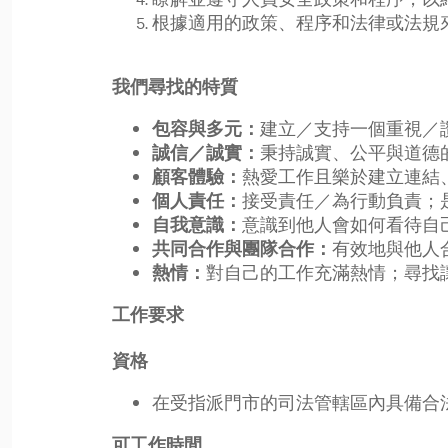
根據適用的政策、程序和法律或法規
我們尋找的特質
建立／支持一個重視／
包容與多元：
秉持誠實、公平與道德
誠信／誠實：
熱愛工作且樂於建立連結
顧客體驗：
接受責任／為行動負責；
個人責任：
意識到他人會如何看待自
自我意識：
有效地與他人
共同合作與團隊合作：
對自己的工作充滿熱情；尋找
熱情：
工作要求
資格
在受指派門市的司法管轄區內具備合
可工作時間