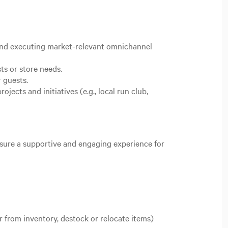
 and executing market-relevant omnichannel
ts or store needs.
r guests.
ects and initiatives (e.g., local run club,
nsure a supportive and engaging experience for
r from inventory, destock or relocate items)