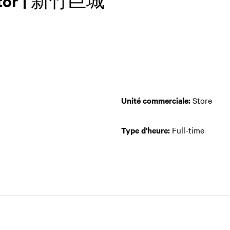
cator | 新竹巨城
Unité commerciale:
Store
Type d'heure:
Full-time