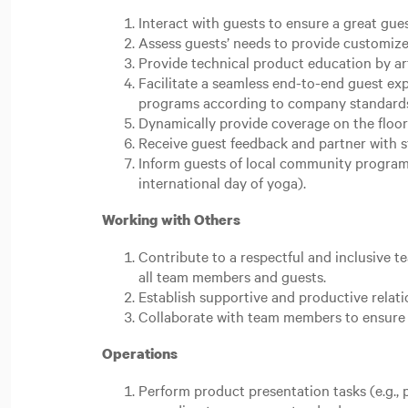
Interact with guests to ensure a great gue
Assess guests’ needs to provide customize
Provide technical product education by ar
Facilitate a seamless end-to-end guest e
programs according to company standard
Dynamically provide coverage on the floor
Receive guest feedback and partner with st
Inform guests of local community programs.
international day of yoga).
Working with Others
Contribute to a respectful and inclusive 
all team members and guests.
Establish supportive and productive relat
Collaborate with team members to ensure 
Operations
Perform product presentation tasks (e.g., p