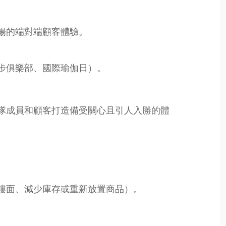
暢的端對端顧客體驗。
步俱樂部、國際瑜伽日）。
隊成員和顧客打造備受關心且引人入勝的體
樓面、減少庫存或重新放置商品）。