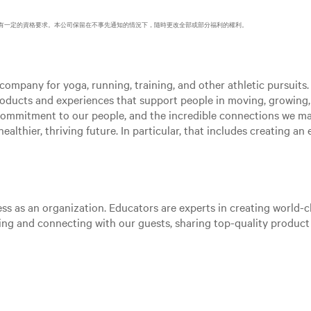
有一定的資格要求。本公司保留在不事先通知的情況下，隨時更改全部或部分福利的權利。
ompany for yoga, running, training, and other athletic pursuits. 
roducts and experiences that support people in moving, growing
 commitment to our people, and the incredible connections we m
ealthier, thriving future. In particular, that includes creating a
ss as an organization. Educators are experts in creating world-cl
aging and connecting with our guests, sharing top-quality produc