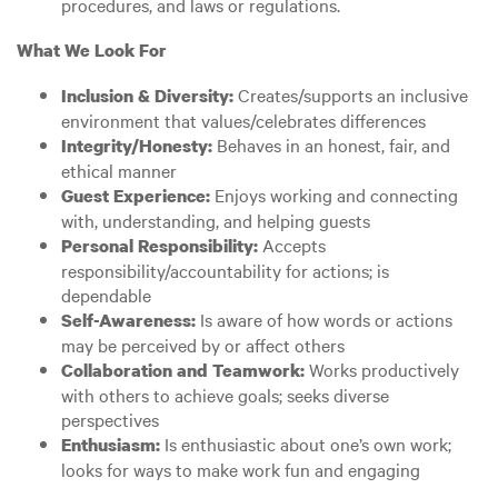
procedures, and laws or regulations.
What We Look For
Creates/supports an inclusive
Inclusion & Diversity:
environment that values/celebrates differences
Behaves in an honest, fair, and
Integrity/Honesty:
ethical manner
Enjoys working and connecting
Guest Experience:
with, understanding, and helping guests
Accepts
Personal Responsibility:
responsibility/accountability for actions; is
dependable
Is aware of how words or actions
Self-Awareness:
may be perceived by or affect others
Works productively
Collaboration and Teamwork:
with others to achieve goals; seeks diverse
perspectives
Is enthusiastic about one’s own work;
Enthusiasm:
looks for ways to make work fun and engaging