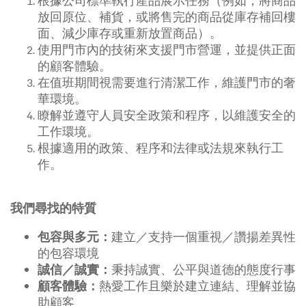
根據公司標準執行產品展示任務（例如，將商品
放回原位、補貨，或將售完的商品從庫存補回樓
面、減少庫存或重新放置商品）。
使用門市內的技術來支援門市營運，並提供正面
的顧客體驗。
在值班期間視需要進行清潔工作，維護門市的奢
華環境。
瞭解並遵守人員安全政策和程序，以維護安全的
工作環境。
根據適用的政策、程序和法律或法規來執行工
作。
我們尋找的特質
建立／支持一個重視／讚揚差異性
包容與多元：
的包容環境
秉持誠實、公平與道德的態度行事
誠信／誠實：
熱愛工作且樂於建立連結、理解並協
顧客體驗：
助顧客