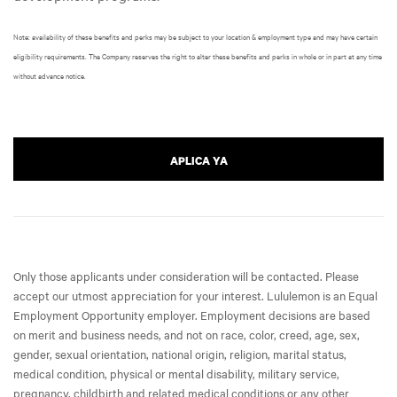
Note: availability of these benefits and perks may be subject to your location & employment type and may have certain
eligibility requirements. The Company reserves the right to alter these benefits and perks in whole or in part at any time
without advance notice.
APLICA YA
Only those applicants under consideration will be contacted. Please
accept our utmost appreciation for your interest. Lululemon is an Equal
Employment Opportunity employer. Employment decisions are based
on merit and business needs, and not on race, color, creed, age, sex,
gender, sexual orientation, national origin, religion, marital status,
medical condition, physical or mental disability, military service,
pregnancy, childbirth and related medical conditions or any other