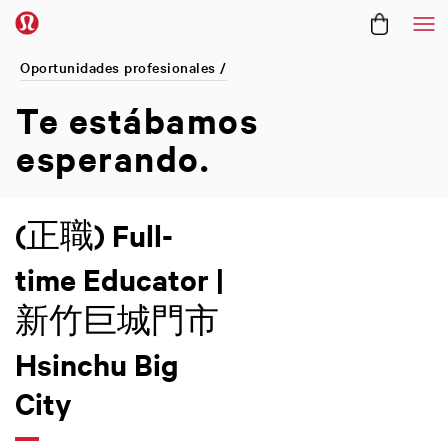
Me
Oportunidades profesionales /
Te estábamos
esperando.
(正職) Full-
time Educator |
新竹巨城門市
Hsinchu Big
City