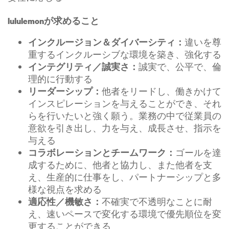
lululemonが求めること
違いを尊
インクルージョン＆ダイバーシティ：
重するインクルーシブな環境を築き、強化する
誠実で、公平で、倫
インテグリティ／誠実さ：
理的に行動する
他者をリードし、働きかけて
リーダーシップ：
インスピレーションを与えることができ、それ
らを行いたいと強く願う。業務の中で従業員の
意欲を引き出し、力を与え、成長させ、指示を
与える
ゴールを達
コラボレーションとチームワーク：
成するために、他者と協力し、また他者を支
え、生産的に仕事をし、パートナーシップと多
様な視点を求める
不確実で不透明なことに耐
適応性／機敏さ：
え、速いペースで変化する環境で優先順位を変
更することができる