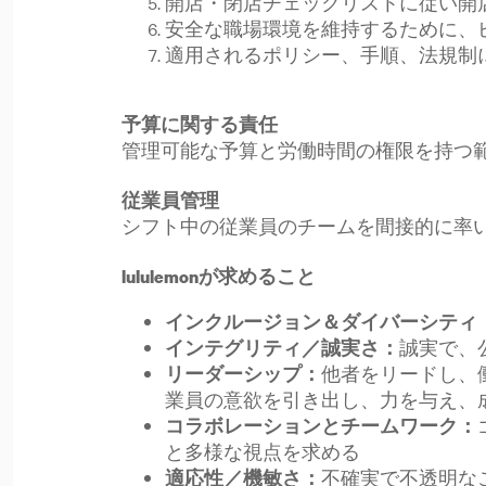
開店・閉店チェックリストに従い開
安全な職場環境を維持するために、
適用されるポリシー、手順、法規制
予算に関する責任
管理可能な予算と労働時間の権限を持つ
従業員管理
シフト中の従業員のチームを間接的に率
lululemonが求めること
インクルージョン＆ダイバーシティ
誠実で、
インテグリティ／誠実さ：
他者をリードし、
リーダーシップ：
業員の意欲を引き出し、力を与え、
コラボレーションとチームワーク：
と多様な視点を求める
不確実で不透明な
適応性／機敏さ：