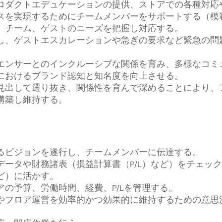
ロダクトエデュケーションの提供、ストアでの各種対応
スを実現するためにチームメンバーをサポートする（模
、チーム、ゲストのニーズを把握し対応する。
し、ゲストエスカレーションや急ぎの要求など緊急の問
エンサーとのインクルーシブな関係を育み、多様なコミ
におけるブランド認知と知名度を向上させる。
出して選り抜き、関係性を育んで深めることにより、ア
構築し維持する。
るビジョンを遂行し、チームメンバーに伝達する。
データや財務諸表（損益計算書（P/L）など）をチェッ
ど）に活かす。
の予算、労働時間、経費、P/Lを管理する。
やフロア運営を効率的かつ効果的に維持するための意思
。