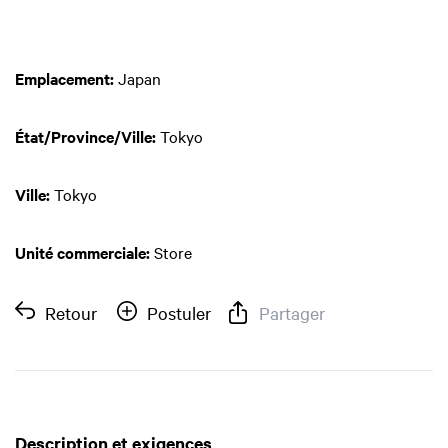
Emplacement:
Japan
État/Province/Ville:
Tokyo
Ville:
Tokyo
Unité commerciale:
Store
Retour
Postuler
Partager
Description et exigences