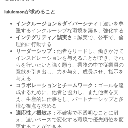
lululemonが求めること
違いを尊
インクルージョン＆ダイバーシティ：
重するインクルーシブな環境を築き、強化する
誠実で、公平で、倫
インテグリティ／誠実さ：
理的に行動する
他者をリードし、働きかけて
リーダーシップ：
インスピレーションを与えることができ、それ
らを行いたいと強く願う。業務の中で従業員の
意欲を引き出し、力を与え、成長させ、指示を
与える
ゴールを達
コラボレーションとチームワーク：
成するために、他者と協力し、また他者を支
え、生産的に仕事をし、パートナーシップと多
様な視点を求める
不確実で不透明なことに耐
適応性／機敏さ：
え、速いペースで変化する環境で優先順位を変
更することができる