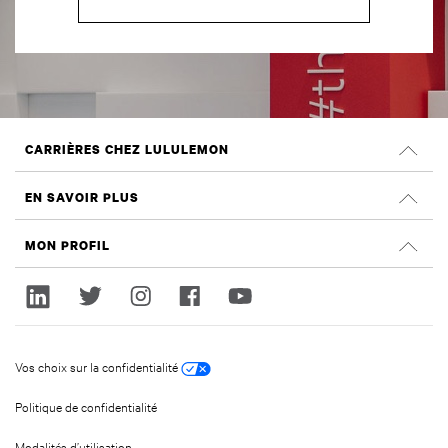
CARRIÈRES CHEZ LULULEMON
Carrières
EN SAVOIR PLUS
Rechercher des emplois
Évaluations Glassdoor
MON PROFIL
Durabilité et effet social
Ouvrir une session
lululemon.com
Créer un compte
Vos choix sur la confidentialité
Politique de confidentialité
Modalités d’utilisation