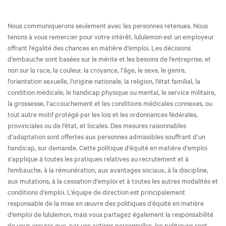
Nous communiquerons seulement avec les personnes retenues. Nous
tenons à vous remercier pour votre intérêt. lululemon est un employeur
offrant l’égalité des chances en matière d’emploi. Les décisions
d’embauche sont basées sur le mérite et les besoins de l’entreprise, et
non sur la race, la couleur, la croyance, l’âge, le sexe, le genre,
l’orientation sexuelle, l’origine nationale, la religion, l’état familial, la
condition médicale, le handicap physique ou mental, le service militaire,
la grossesse, l’accouchement et les conditions médicales connexes, ou
tout autre motif protégé par les lois et les ordonnances fédérales,
provinciales ou de l’état, et locales. Des mesures raisonnables
d’adaptation sont offertes aux personnes admissibles souffrant d’un
handicap, sur demande. Cette politique d’équité en matière d’emploi
s’applique à toutes les pratiques relatives au recrutement et à
l’embauche, à la rémunération, aux avantages sociaux, à la discipline,
aux mutations, à la cessation d’emploi et à toutes les autres modalités et
conditions d’emploi. L’équipe de direction est principalement
responsable de la mise en œuvre des politiques d’équité en matière
d’emploi de lululemon, mais vous partagez également la responsabilité
de vous assurer que, par vos actions personnelles, les politiques sont