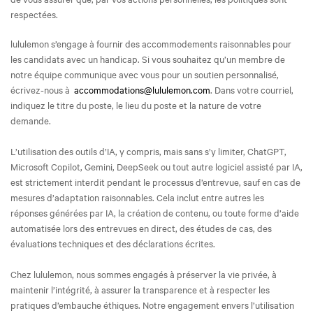
respectées.
lululemon s’engage à fournir des accommodements raisonnables pour
les candidats avec un handicap. Si vous souhaitez qu’un membre de
notre équipe communique avec vous pour un soutien personnalisé,
écrivez-nous à
accommodations@lululemon.com
. Dans votre courriel,
indiquez le titre du poste, le lieu du poste et la nature de votre
demande.
L’utilisation des outils d’IA, y compris, mais sans s’y limiter, ChatGPT,
Microsoft Copilot, Gemini, DeepSeek ou tout autre logiciel assisté par IA,
est strictement interdit pendant le processus d’entrevue, sauf en cas de
mesures d’adaptation raisonnables. Cela inclut entre autres les
réponses générées par IA, la création de contenu, ou toute forme d’aide
automatisée lors des entrevues en direct, des études de cas, des
évaluations techniques et des déclarations écrites.
Chez lululemon, nous sommes engagés à préserver la vie privée, à
maintenir l’intégrité, à assurer la transparence et à respecter les
pratiques d’embauche éthiques. Notre engagement envers l’utilisation