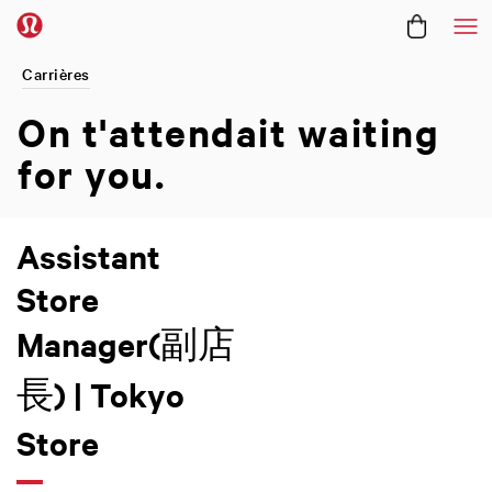
Me
Carrières
On t'attendait
waiting
for you.
Assistant
Store
Manager(副店
長) | Tokyo
Store