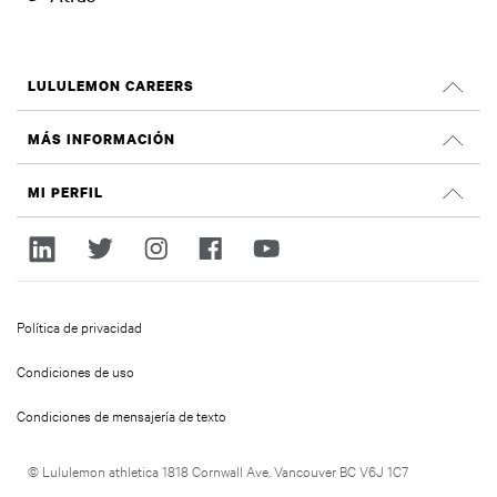
LULULEMON CAREERS
Oportunidades profesionales
MÁS INFORMACIÓN
OFERTAS DE EMPLEO
Reseñas de Glassdoor
MI PERFIL
Sostenibilidad e impacto social
Iniciar sesión
lululemon.com
Regístrate
Política de privacidad
Condiciones de uso
Condiciones de mensajería de texto
© Lululemon athletica 1818 Cornwall Ave, Vancouver BC V6J 1C7