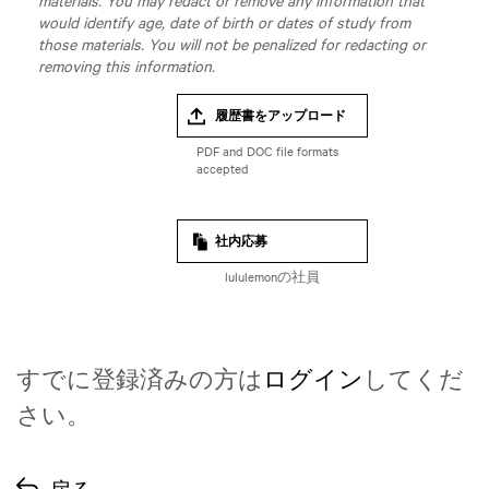
materials. You may redact or remove any information that
would identify age, date of birth or dates of study from
those materials. You will not be penalized for redacting or
removing this information.
履歴書をアップロード
社内応募
lululemonの社員
すでに登録済みの方は
ログイン
してくだ
さい。