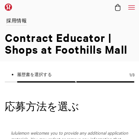
メ
採用情報
Contract Educator |
Shops at Foothills Mall
履歴書を選択する
1
/3
応募方法を選ぶ
lululemon welcomes you to provide any additional application