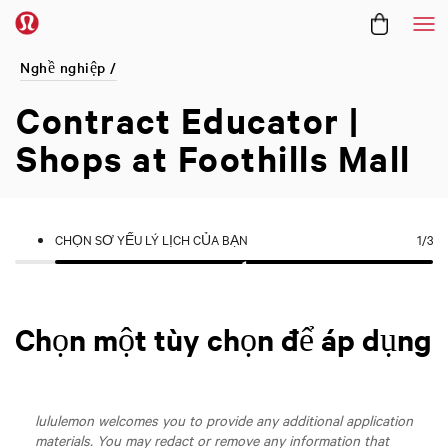
Me
Nghề nghiệp /
Contract Educator |
Shops at Foothills Mall
CHỌN SƠ YẾU LÝ LỊCH CỦA BẠN
1
/3
Chọn một tùy chọn để áp dụng
lululemon welcomes you to provide any additional application
materials. You may redact or remove any information that