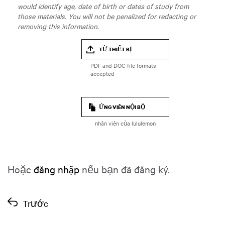
would identify age, date of birth or dates of study from
those materials. You will not be penalized for redacting or
removing this information.
TỪ THIẾT BỊ
ỨNG VIÊN NỘI BỘ
nhân viên của lululemon
Hoặc
đăng nhập
nếu bạn đã đăng ký.
Trước