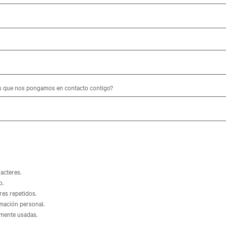
es que nos pongamos en contacto contigo?
acteres.
o.
es repetidos.
mación personal.
mente usadas.