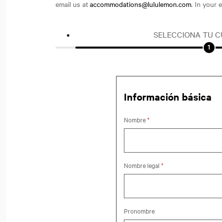
email us at
accommodations@lululemon.com
. In your 
SELECCIONA TU 
Información básica
Nombre
*
Nombre legal
*
Pronombre