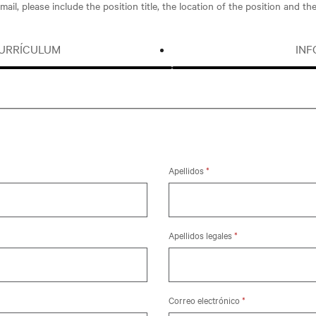
email, please include the position title, the location of the position and t
CURRÍCULUM
INF
Apellidos
*
Apellidos legales
*
Correo electrónico
*