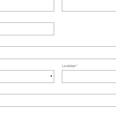
 una opción
Localidad
*