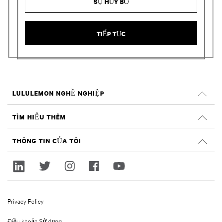
SỰ HỦY BỎ
TIẾP TỤC
LULULEMON NGHỀ NGHIỆP
Nghề nghiệp
TÌM HIỂU THÊM
TÌM VIỆC LÀM
Đánh giá trên Glassdoor
THÔNG TIN CỦA TÔI
Tính bền vững và tác động xã hội
Đăng nhập
lululemon.com
Đăng ký
Privacy Policy
Điều khoản Sử dụng