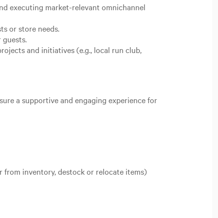
 and executing market-relevant omnichannel
ts or store needs.
r guests.
ects and initiatives (e.g., local run club,
nsure a supportive and engaging experience for
r from inventory, destock or relocate items)