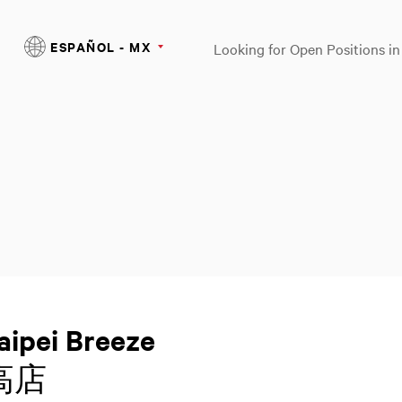
ESPAÑOL - MX
Looking for Open Positions i
Taipei Breeze
松高店