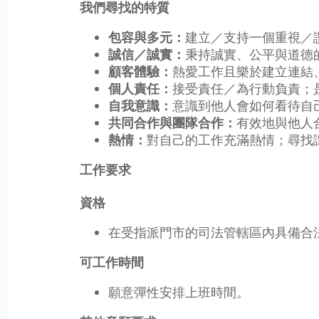
我們尋找的特質
建立／支持一個重視／
包容與多元：
秉持誠實、公平與道德
誠信／誠實：
熱愛工作且樂於建立連結
顧客體驗：
接受責任／為行動負責；
個人責任：
意識到他人會如何看待自
自我意識：
有效地與他人
共同合作與團隊合作：
對自己的工作充滿熱情；尋找
熱情：
工作要求
資格
在受指派門市的司法管轄區內具備合
可工作時間
願意彈性安排上班時間。