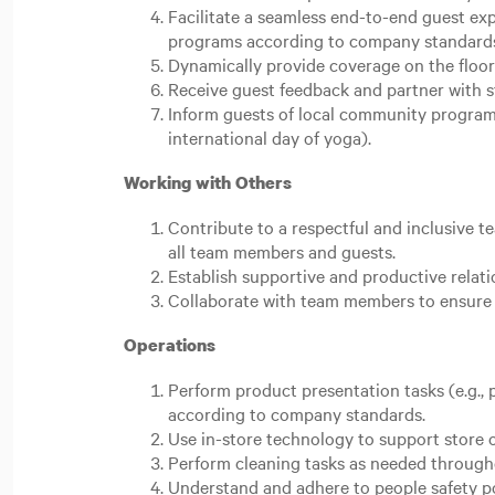
Facilitate a seamless end-to-end guest e
programs according to company standard
Dynamically provide coverage on the floor
Receive guest feedback and partner with st
Inform guests of local community programs.
international day of yoga).
Working with Others
Contribute to a respectful and inclusive 
all team members and guests.
Establish supportive and productive relat
Collaborate with team members to ensure 
Operations
Perform product presentation tasks (e.g., p
according to company standards.
Use in-store technology to support store 
Perform cleaning tasks as needed througho
Understand and adhere to people safety p