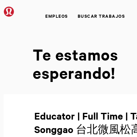
EMPLEOS
BUSCAR TRABAJOS
Te estamos
esperando!
Educator | Full Time | 
Songgao 台北微風