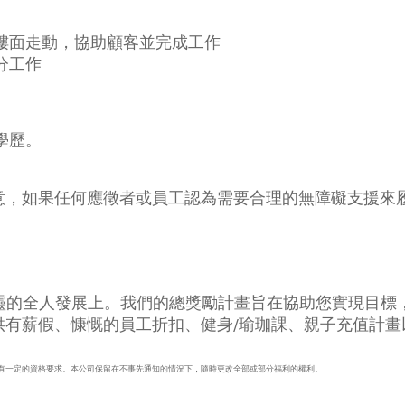
樓面走動，協助顧客並完成工作
分工作
學歷。
意，如果任何應徵者或員工認為需要合理的無障礙支援來
身、心、靈的全人發展上。我們的總獎勵計畫旨在協助您實現
供有薪假、慷慨的員工折扣、健身/瑜珈課、親子充值計畫
有一定的資格要求。本公司保留在不事先通知的情況下，隨時更改全部或部分福利的權利。