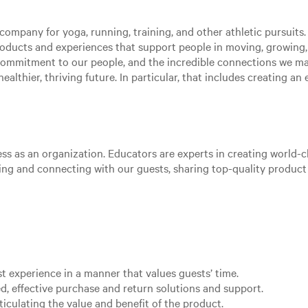
ompany for yoga, running, training, and other athletic pursuits. 
roducts and experiences that support people in moving, growing
 commitment to our people, and the incredible connections we m
ealthier, thriving future. In particular, that includes creating a
ss as an organization. Educators are experts in creating world-cl
aging and connecting with our guests, sharing top-quality produc
st experience in a manner that values guests’ time.
d, effective purchase and return solutions and support.
ticulating the value and benefit of the product.