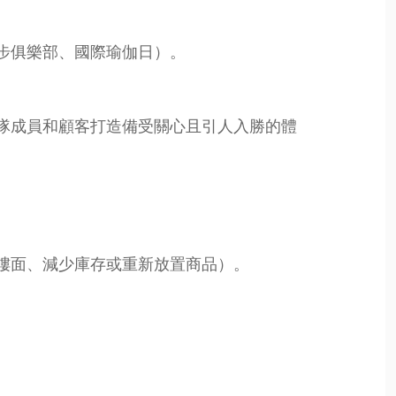
步俱樂部、國際瑜伽日）。
隊成員和顧客打造備受關心且引人入勝的體
樓面、減少庫存或重新放置商品）。