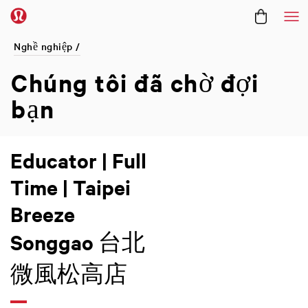
Me
Nghề nghiệp /
Chúng tôi đã
chờ đợi
bạn
Educator | Full
Time | Taipei
Breeze
Songgao 台北
微風松高店