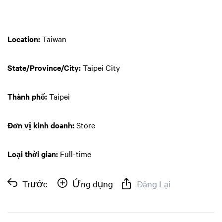
Location:
Taiwan
State/Province/City:
Taipei City
Thành phố:
Taipei
Đơn vị kinh doanh:
Store
Loại thời gian:
Full-time
Trước
Ứng dụng
Đăng Lại