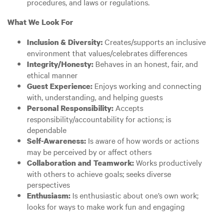
procedures, and laws or regulations.
What We Look For
Creates/supports an inclusive
Inclusion & Diversity:
environment that values/celebrates differences
Behaves in an honest, fair, and
Integrity/Honesty:
ethical manner
Enjoys working and connecting
Guest Experience:
with, understanding, and helping guests
Accepts
Personal Responsibility:
responsibility/accountability for actions; is
dependable
Is aware of how words or actions
Self-Awareness:
may be perceived by or affect others
Works productively
Collaboration and Teamwork:
with others to achieve goals; seeks diverse
perspectives
Is enthusiastic about one’s own work;
Enthusiasm:
looks for ways to make work fun and engaging