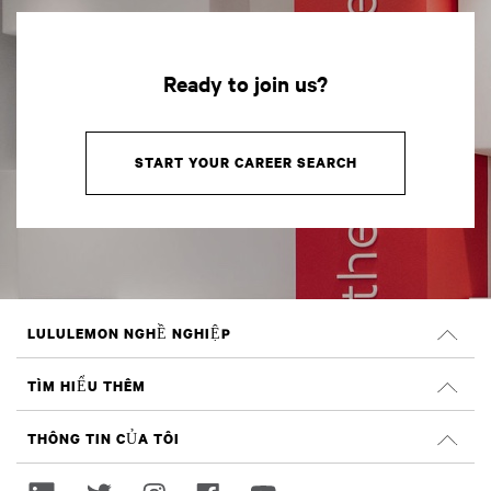
Ready to join us?
START YOUR CAREER SEARCH
LULULEMON NGHỀ NGHIỆP
Nghề nghiệp
TÌM HIỂU THÊM
TÌM VIỆC LÀM
Đánh giá trên Glassdoor
THÔNG TIN CỦA TÔI
Tính bền vững và tác động xã hội
Đăng nhập