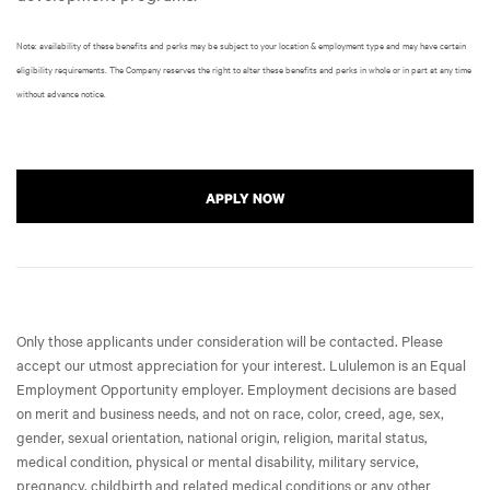
Note: availability of these benefits and perks may be subject to your location & employment type and may have certain
eligibility requirements. The Company reserves the right to alter these benefits and perks in whole or in part at any time
without advance notice.
APPLY NOW
Only those applicants under consideration will be contacted. Please
accept our utmost appreciation for your interest. Lululemon is an Equal
Employment Opportunity employer. Employment decisions are based
on merit and business needs, and not on race, color, creed, age, sex,
gender, sexual orientation, national origin, religion, marital status,
medical condition, physical or mental disability, military service,
pregnancy, childbirth and related medical conditions or any other