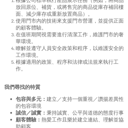
根據公司標準執行產品展示任務（例如，將商品
放回原位、補貨，或將售完的商品從庫存補回樓
面、減少庫存或重新放置商品）。
使用門市內的技術來支援門市營運，並提供正面
的顧客體驗。
在值班期間視需要進行清潔工作，維護門市的奢
華環境。
瞭解並遵守人員安全政策和程序，以維護安全的
工作環境。
根據適用的政策、程序和法律或法規來執行工
作。
我們尋找的特質
建立／支持一個重視／讚揚差異性
包容與多元：
的包容環境
秉持誠實、公平與道德的態度行事
誠信／誠實：
熱愛工作且樂於建立連結、理解並協
顧客體驗：
助顧客