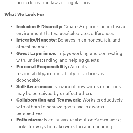
procedures, and laws or regulations.
What We Look For
Creates/supports an inclusive
Inclusion & Diversity:
environment that values/celebrates differences
Behaves in an honest, fair, and
Integrity/Honesty:
ethical manner
Enjoys working and connecting
Guest Experience:
with, understanding, and helping guests
Accepts
Personal Responsibility:
responsibility/accountability for actions; is
dependable
Is aware of how words or actions
Self-Awareness:
may be perceived by or affect others
Works productively
Collaboration and Teamwork:
with others to achieve goals; seeks diverse
perspectives
Is enthusiastic about one’s own work;
Enthusiasm:
looks for ways to make work fun and engaging