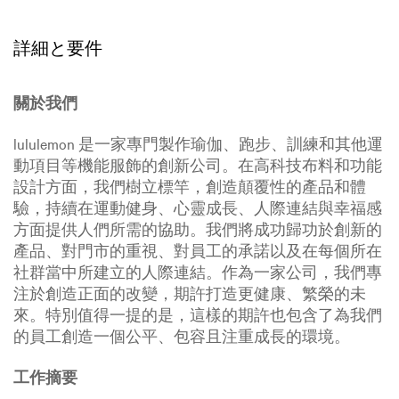
詳細と要件
關於我們
lululemon 是一家專門製作瑜伽、跑步、訓練和其他運
動項目等機能服飾的創新公司。在高科技布料和功能
設計方面，我們樹立標竿，創造顛覆性的產品和體
驗，持續在運動健身、心靈成長、人際連結與幸福感
方面提供人們所需的協助。我們將成功歸功於創新的
產品、對門市的重視、對員工的承諾以及在每個所在
社群當中所建立的人際連結。作為一家公司，我們專
注於創造正面的改變，期許打造更健康、繁榮的未
來。特別值得一提的是，這樣的期許也包含了為我們
的員工創造一個公平、包容且注重成長的環境。
工作摘要