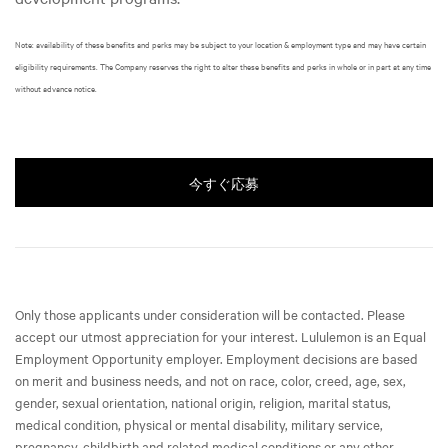
Note: availability of these benefits and perks may be subject to your location & employment type and may have certain
eligibility requirements. The Company reserves the right to alter these benefits and perks in whole or in part at any time
without advance notice.
今すぐ応募
Only those applicants under consideration will be contacted. Please
accept our utmost appreciation for your interest. Lululemon is an Equal
Employment Opportunity employer. Employment decisions are based
on merit and business needs, and not on race, color, creed, age, sex,
gender, sexual orientation, national origin, religion, marital status,
medical condition, physical or mental disability, military service,
pregnancy, childbirth and related medical conditions or any other