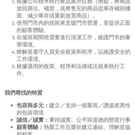
根據公司標準執行產品展示任務（例如，將商品
放回原位、補貨，或將售完的商品從庫存補回樓
面、減少庫存或重新放置商品）。
使用門市內的技術來支援門市營運，並提供正面
的顧客體驗。
在值班期間視需要進行清潔工作，維護門市的奢
華環境。
瞭解並遵守人員安全政策和程序，以維護安全的
工作環境。
根據適用的政策、程序和法律或法規來執行工
作。
我們尋找的特質
建立／支持一個重視／讚揚差異性
包容與多元：
的包容環境
秉持誠實、公平與道德的態度行事
誠信／誠實：
熱愛工作且樂於建立連結、理解並協
顧客體驗：
助顧客