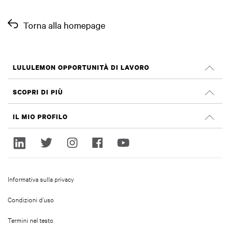
Torna alla homepage
LULULEMON OPPORTUNITÀ DI LAVORO
Carriera
SCOPRI DI PIÙ
Cerca Lavori
Recensioni su Glassdoor
IL MIO PROFILO
Sostenibilità e impatto sociale
Accedi
lululemon.com
Registrati
Informativa sulla privacy
Condizioni d’uso
Termini nel testo