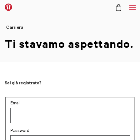
Me
Carriera
Ti stavamo
aspettando.
Sei già registrato?
Accesso: utente e password
Email
Password