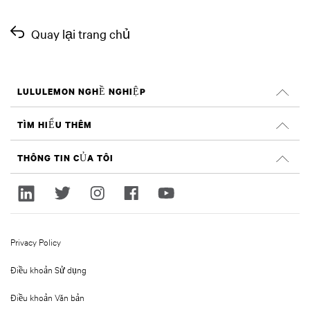
Quay lại trang chủ
LULULEMON NGHỀ NGHIỆP
Nghề nghiệp
TÌM HIỂU THÊM
TÌM VIỆC LÀM
Đánh giá trên Glassdoor
THÔNG TIN CỦA TÔI
Tính bền vững và tác động xã hội
Đăng nhập
lululemon.com
Đăng ký
Privacy Policy
Điều khoản Sử dụng
Điều khoản Văn bản