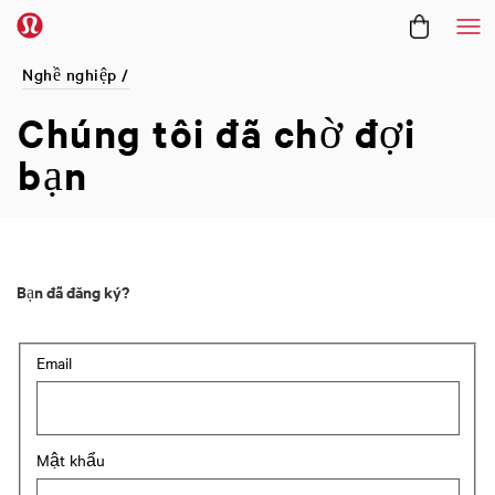
Me
Nghề nghiệp /
Chúng tôi đã
chờ đợi
bạn
Bạn đã đăng ký?
Login: user and password
Email
Mật khẩu