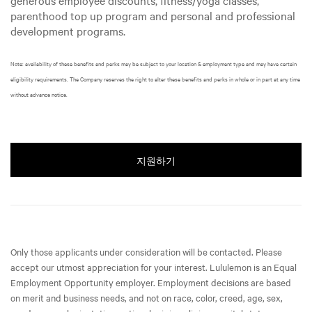
generous employee discounts, fitness/yoga classes,
parenthood top up program and personal and professional
development programs.
Note: availability of these benefits and perks may be subject to your location & employment type and may have certain
eligibility requirements. The Company reserves the right to alter these benefits and perks in whole or in part at any time
without advance notice.
지원하기
Only those applicants under consideration will be contacted. Please
accept our utmost appreciation for your interest. Lululemon is an Equal
Employment Opportunity employer. Employment decisions are based
on merit and business needs, and not on race, color, creed, age, sex,