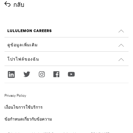
กลับ
LULULEMON CAREERS
ตำแหน่งงาน
ดูข้อมูลเพิ่มเติม
ค้นหางาน
รีวิวจาก Glassdoor
โปรไฟล์ของฉัน
ความยั่งยืนและผลลัพธ์ทางสังคม
ลงชื่อเข้าใช้
lululemon.com
ลงทะเบียน
Privacy Policy
เงื่อนไขการใช้บริการ
ข้อกำหนดเกี่ยวกับข้อความ