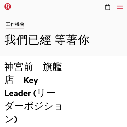
功
工作機會
我們已經
等著你
神宮前 旗艦
店 Key
Leader (リー
ダーポジショ
ン)