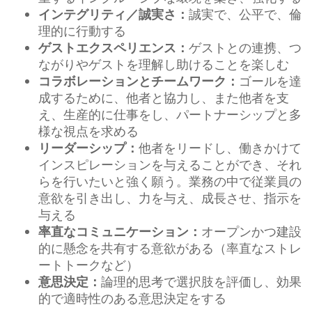
誠実で、公平で、倫
インテグリティ／誠実さ：
理的に行動する
ゲストとの連携、つ
ゲストエクスペリエンス：
ながりやゲストを理解し助けることを楽しむ
ゴールを達
コラボレーションとチームワーク：
成するために、他者と協力し、また他者を支
え、生産的に仕事をし、パートナーシップと多
様な視点を求める
他者をリードし、働きかけて
リーダーシップ：
インスピレーションを与えることができ、それ
らを行いたいと強く願う。業務の中で従業員の
意欲を引き出し、力を与え、成長させ、指示を
与える
オープンかつ建設
率直なコミュニケーション：
的に懸念を共有する意欲がある（率直なストレ
ートトークなど）
論理的思考で選択肢を評価し、効果
意思決定：
的で適時性のある意思決定をする