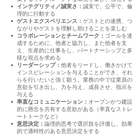
誠実で、公平で、倫
インテグリティ／誠実さ：
理的に行動する
ゲストとの連携、つ
ゲストエクスペリエンス：
ながりやゲストを理解し助けることを楽しむ
ゴールを達
コラボレーションとチームワーク：
成するために、他者と協力し、また他者を支
え、生産的に仕事をし、パートナーシップと多
様な視点を求める
他者をリードし、働きかけて
リーダーシップ：
インスピレーションを与えることができ、それ
らを行いたいと強く願う。業務の中で従業員の
意欲を引き出し、力を与え、成長させ、指示を
与える
オープンかつ建設
率直なコミュニケーション：
的に懸念を共有する意欲がある（率直なストレ
ートトークなど）
論理的思考で選択肢を評価し、効果
意思決定：
的で適時性のある意思決定をする