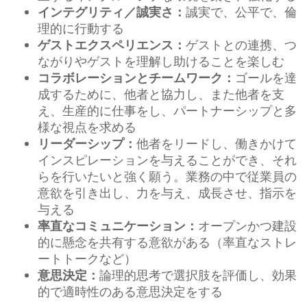
誠実で、公平で、倫
インテグリティ／誠実さ：
理的に行動する
ゲストとの連携、つ
ゲストエクスペリエンス：
ながりやゲストを理解し助けることを楽しむ
ゴールを達
コラボレーションとチームワーク：
成するために、他者と協力し、また他者を支
え、生産的に仕事をし、パートナーシップと多
様な視点を求める
他者をリードし、働きかけて
リーダーシップ：
インスピレーションを与えることができ、それ
らを行いたいと強く願う。業務の中で従業員の
意欲を引き出し、力を与え、成長させ、指示を
与える
オープンかつ建設
率直なコミュニケーション：
的に懸念を共有する意欲がある（率直なストレ
ートトークなど）
論理的思考で選択肢を評価し、効果
意思決定：
的で適時性のある意思決定をする