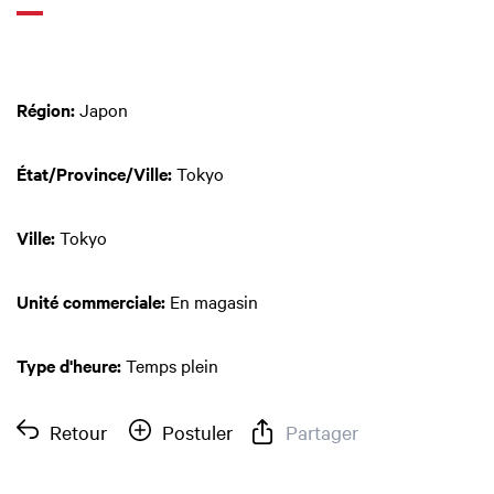
Région:
Japon
État/Province/Ville:
Tokyo
Ville:
Tokyo
Unité commerciale:
En magasin
Type d'heure:
Temps plein
Retour
Postuler
Partager