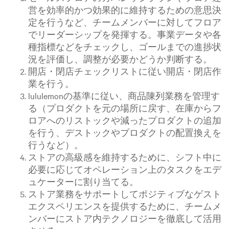
営を効率的かつ効果的に維持するための意思決
定を行うなど、チームメンバーに対してフロア
でリーダーシップを発揮する。事業データや各
種指標などをチェックし、ゴールまでの進捗状
況を評価し、調整が必要かどうか判断する。
開店・閉店チェックリストに従い開店・閉店作
業を行う。
lululemonの基準に従い、商品陳列業務を管理す
る（プロダクトを元の場所に戻す、在庫からフ
ロアへのリストックや減ったプロダクトの追加
を行う、デストックやプロダクトの配置換えを
行うなど）。
ストアの高級感を維持するために、シフト中に
必要に応じてオペレーション上のタスクをエデ
ュケーターに割り当てる。
ストア業務をサポートしてポジティブなゲスト
エクスペリエンスを提供するために、チームメ
ンバーにストア内テクノロジーを徹底して活用