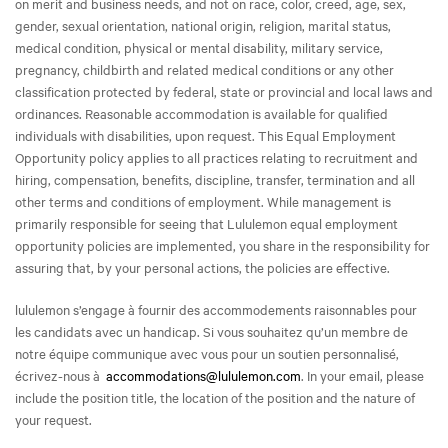
on merit and business needs, and not on race, color, creed, age, sex,
gender, sexual orientation, national origin, religion, marital status,
medical condition, physical or mental disability, military service,
pregnancy, childbirth and related medical conditions or any other
classification protected by federal, state or provincial and local laws and
ordinances. Reasonable accommodation is available for qualified
individuals with disabilities, upon request. This Equal Employment
Opportunity policy applies to all practices relating to recruitment and
hiring, compensation, benefits, discipline, transfer, termination and all
other terms and conditions of employment. While management is
primarily responsible for seeing that Lululemon equal employment
opportunity policies are implemented, you share in the responsibility for
assuring that, by your personal actions, the policies are effective.
lululemon s’engage à fournir des accommodements raisonnables pour
les candidats avec un handicap. Si vous souhaitez qu’un membre de
notre équipe communique avec vous pour un soutien personnalisé,
écrivez-nous à
accommodations@lululemon.com
. In your email, please
include the position title, the location of the position and the nature of
your request.