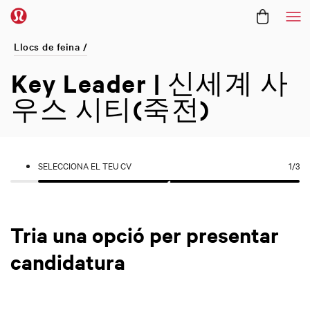
Me
Llocs de feina /
Key Leader | 신세계 사
우스 시티(죽전)
SELECCIONA EL TEU CV
1
/3
Tria una opció per presentar
candidatura