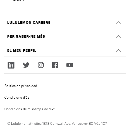
LULULEMON CAREERS
Llocs de feina
PER SABER-NE MÉS
CERCA LLOCS DE FEINA
Opinions a Glassdoor
EL MEU PERFIL
Sostenibilitat i impacte social
Inicia sessió
lululemon.com
registra’t
Política de privacidad
Condicions d’ús
Condicions de missatges de text
© Lululemon athletica 1818 Cornwall Ave, Vancouver BC V6J 1C7