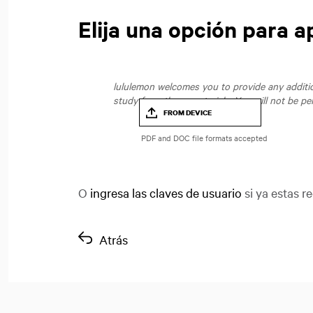
Elija una opción para a
lululemon welcomes you to provide any addition
study from those materials. You will not be pe
FROM DEVICE
O
ingresa las claves de usuario
si ya estas re
Atrás